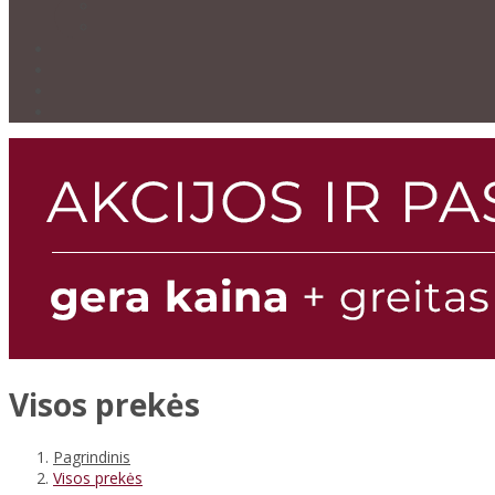
Visos prekės
Pagrindinis
Visos prekės