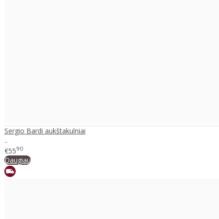
Sergio Bardi aukštakulniai
..
90
€55
Daugiau