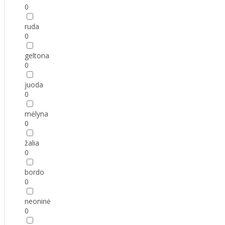
0
ruda
0
geltona
0
juoda
0
mėlyna
0
žalia
0
bordo
0
neoninė
0