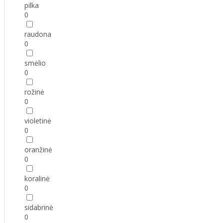
pilka
0
raudona
0
smėlio
0
rožinė
0
violetinė
0
oranžinė
0
koralinė
0
sidabrinė
0