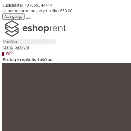
Susisiekite:
+37069544414
Iki nemokamo pristatymo liko €50.00
Navigacija
Mano paskyra
00
€0
0
Prekių krepšelis tuščias!