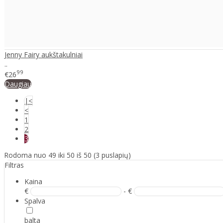
Jenny Fairy aukštakulniai
..
99
€26
Daugiau
|<
<
1
2
3
Rodoma nuo 49 iki 50 iš 50 (3 puslapių)
Filtras
Kaina
€
- €
Spalva
balta