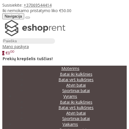
Susisiekite:
+37069544414
Iki nemokamo pristatymo liko €50.00
Navigacija
Mano paskyra
00
€0
0
Prekių krepšelis tuščias!
Moterims
Batai iki kulkšnies
Batai virš kulkšnies
Atviri batai
Sportiniai batai
Vyrams
Batai iki kulkšnies
Batai virš kulkšnies
Atviri batai
Sportiniai batai
Vaikams