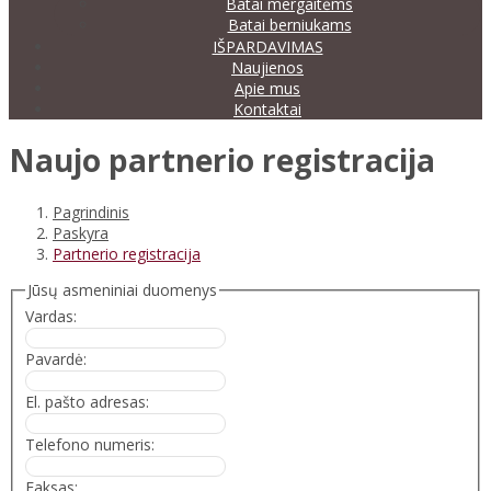
Batai mergaitėms
Batai berniukams
IŠPARDAVIMAS
Naujienos
Apie mus
Kontaktai
Naujo partnerio registracija
Pagrindinis
Paskyra
Partnerio registracija
Jūsų asmeniniai duomenys
Vardas:
Pavardė:
El. pašto adresas:
Telefono numeris:
Faksas: