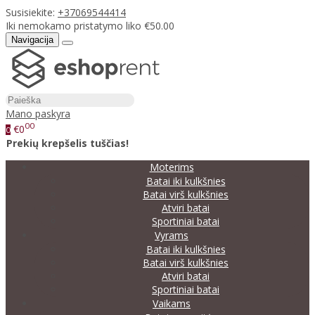
Susisiekite:
+37069544414
Iki nemokamo pristatymo liko €50.00
Navigacija
Mano paskyra
00
€0
0
Prekių krepšelis tuščias!
Moterims
Batai iki kulkšnies
Batai virš kulkšnies
Atviri batai
Sportiniai batai
Vyrams
Batai iki kulkšnies
Batai virš kulkšnies
Atviri batai
Sportiniai batai
Vaikams