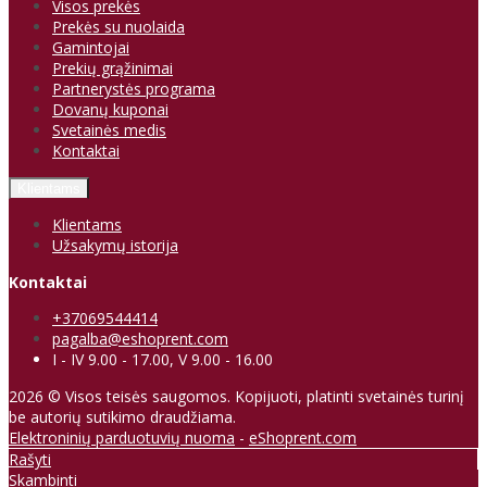
Visos prekės
Prekės su nuolaida
Gamintojai
Prekių grąžinimai
Partnerystės programa
Dovanų kuponai
Svetainės medis
Kontaktai
Klientams
Klientams
Užsakymų istorija
Kontaktai
+37069544414
pagalba@eshoprent.com
I - IV 9.00 - 17.00, V 9.00 - 16.00
2026 © Visos teisės saugomos. Kopijuoti, platinti svetainės turinį
be autorių sutikimo draudžiama.
Elektroninių parduotuvių nuoma
-
eShoprent.com
Rašyti
Skambinti