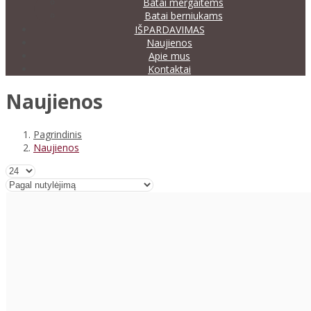
Batai mergaitėms
Batai berniukams
IŠPARDAVIMAS
Naujienos
Apie mus
Kontaktai
Naujienos
Pagrindinis
Naujienos