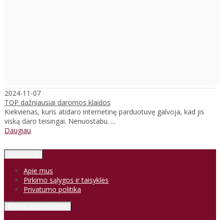
2024-11-07
TOP dažniausiai daromos klaidos
Kiekvienas, kuris atidaro internetinę parduotuvę galvoja, kad jis
viską daro teisingai. Nenuostabu. ...
Daugiau
Informacija
Apie mus
Pirkimo sąlygos ir taisyklės
Privatumo politika
Klientų aptarnavimas