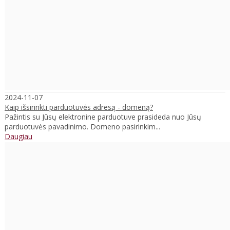
2024-11-07
Kaip išsirinkti parduotuvės adresą - domeną?
Pažintis su Jūsų elektronine parduotuve prasideda nuo Jūsų
parduotuvės pavadinimo. Domeno pasirinkim...
Daugiau