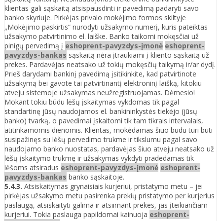
klientas gali sąskaitą atsispausdinti ir pavedimą padaryti savo
banko skyriuje. Pirkėjas privalo mokėjimo formos skiltyje
„Mokėjimo paskirtis“ nurodyti užsakymo numerį, kuris pateiktas
užsakymo patvirtinimo el. laiške. Banko taikomi mokęsčiai už
pinigų pervedimą į
eshoprent-pavyzdys-įmonė
eshoprent-
pavyzdys-bankas
sąskaitą nėra įtraukiami į kliento sąskaitą už
prekes. Pardavėjas neatsako už tokių mokęsčių taikymą ir/ar dydį.
Prieš darydami bankinį pavedimą įsitikinkite, kad patvirtinote
užsakymą bei gavote tai patvirtinantį elektroninį laišką, kitokiu
atveju sistemoje užsakymas neužregistruojamas. Dėmesio!
Mokant tokiu būdu lėšų įskaitymas vykdomas tik pagal
standartinę jūsų naudojamos el. bankininkystės tiekėjo (jūsų
banko) tvarką, o pavedimai įskaitomi tik tam tikrais intervalais,
atitinkamomis dienomis. Klientas, mokėdamas šiuo būdu turi būti
susipažinęs su lėšų pervedimo trukme ir tikslumu pagal savo
naudojamo banko nuostatas, pardavėjas šiuo atveju neatsako už
lėšų įskaitymo trukmę ir užsakymas vykdyti pradedamas tik
lėšoms atsiradus
eshoprent-pavyzdys-įmonė
eshoprent-
pavyzdys-bankas
banko sąskaitoje.
5.4.3.
Atsiskaitymas grynaisiais kurjeriui, pristatymo metu – jei
pirkėjas užsakymo metu pasirenka prekių pristatymo per kurjerius
paslaugą, atsiskaityti galima ir atsiimant prekes, jas įteikiančiam
kurjeriui. Tokia paslauga papildomai kainuoja
eshoprent-