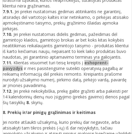
išrašoma sąskaita, kurios neapmokėjus, sutaisytas produktas
klientui nėra grąžinamas.
7.9.1.
Jei prekei nustatomas gedimas atitinkantis ne garantinį,
atsiradęs dėl vartotojo kaltės ir/ar netinkamo, o pirkėjas atsisako
apmokęstinamo taisymo, prekių grąžinimo išlaidas apmoka
pirkėjas.
7.10.
Jei prekei nustatomas didelis gedimas, pažeidimas dėl
gamintojo klaidos, gamintojo brokas ar bet koks kitas kokybės
neatitikimas reikalaujantis gamintojo taisymo - produktas klientui
iš karto keičiamas nauju, nepaisant to kiek laiko produktas buvo
naudotas, jei garantinio aptarnavimo terminas yra galiojantis.
7.11.
Klientas visuomet turi teisę kreiptis į
eshoprent-
pavyzdys
ir mes pasistengsime suteikti operatyvią pagalbą ar
reikiamą informaciją dėl prekės remonto. Kreipiantis prašome
nurodyti užsakymo numerį, pirkimo datą, pirkėjo vardą, pavardę
ar įmonės pavadinimą.
7.12.
Jei prekė nekokybiška, prekę galite grąžinti arba pakeisti per
14 kalendorinių dienų nuo įsigyjimo (prekės gavimo) dienos pagal
šių taisyklių
8.
skyrių.
8. Prekių ir/ar pinigų grąžinimas ir keitimas
Jei norite atšaukti užsakymą, kurio prekių dar negavote, arba
atsisakyti tam tikros prekės (-ių) iš dar neįvykdyto, tačiau
apmokėto užsakymo ir atgauti pinigus maloniai kviečiame užpildyti