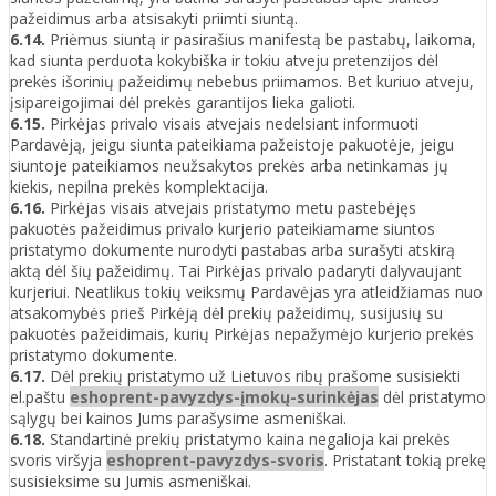
pažeidimus arba atsisakyti priimti siuntą.
6.14.
Priėmus siuntą ir pasirašius manifestą be pastabų, laikoma,
kad siunta perduota kokybiška ir tokiu atveju pretenzijos dėl
prekės išorinių pažeidimų nebebus priimamos. Bet kuriuo atveju,
įsipareigojimai dėl prekės garantijos lieka galioti.
6.15.
Pirkėjas privalo visais atvejais nedelsiant informuoti
Pardavėją, jeigu siunta pateikiama pažeistoje pakuotėje, jeigu
siuntoje pateikiamos neužsakytos prekės arba netinkamas jų
kiekis, nepilna prekės komplektacija.
6.16.
Pirkėjas visais atvejais pristatymo metu pastebėjęs
pakuotės pažeidimus privalo kurjerio pateikiamame siuntos
pristatymo dokumente nurodyti pastabas arba surašyti atskirą
aktą dėl šių pažeidimų. Tai Pirkėjas privalo padaryti dalyvaujant
kurjeriui. Neatlikus tokių veiksmų Pardavėjas yra atleidžiamas nuo
atsakomybės prieš Pirkėją dėl prekių pažeidimų, susijusių su
pakuotės pažeidimais, kurių Pirkėjas nepažymėjo kurjerio prekės
pristatymo dokumente.
6.17.
Dėl prekių pristatymo už Lietuvos ribų prašome susisiekti
el.paštu
eshoprent-pavyzdys-įmokų-surinkėjas
dėl pristatymo
sąlygų bei kainos Jums parašysime asmeniškai.
6.18.
Standartinė prekių pristatymo kaina negalioja kai prekės
svoris viršyja
eshoprent-pavyzdys-svoris
. Pristatant tokią prekę
susisieksime su Jumis asmeniškai.