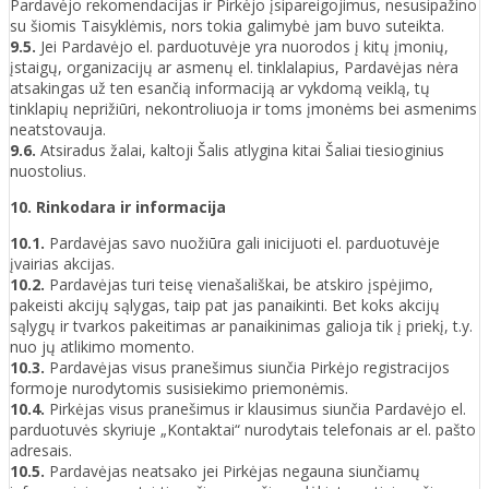
Pardavėjo rekomendacijas ir Pirkėjo įsipareigojimus, nesusipažino
su šiomis Taisyklėmis, nors tokia galimybė jam buvo suteikta.
9.5.
Jei Pardavėjo el. parduotuvėje yra nuorodos į kitų įmonių,
įstaigų, organizacijų ar asmenų el. tinklalapius, Pardavėjas nėra
atsakingas už ten esančią informaciją ar vykdomą veiklą, tų
tinklapių neprižiūri, nekontroliuoja ir toms įmonėms bei asmenims
neatstovauja.
9.6.
Atsiradus žalai, kaltoji Šalis atlygina kitai Šaliai tiesioginius
nuostolius.
10. Rinkodara ir informacija
10.1.
Pardavėjas savo nuožiūra gali inicijuoti el. parduotuvėje
įvairias akcijas.
10.2.
Pardavėjas turi teisę vienašališkai, be atskiro įspėjimo,
pakeisti akcijų sąlygas, taip pat jas panaikinti. Bet koks akcijų
sąlygų ir tvarkos pakeitimas ar panaikinimas galioja tik į priekį, t.y.
nuo jų atlikimo momento.
10.3.
Pardavėjas visus pranešimus siunčia Pirkėjo registracijos
formoje nurodytomis susisiekimo priemonėmis.
10.4.
Pirkėjas visus pranešimus ir klausimus siunčia Pardavėjo el.
parduotuvės skyriuje „Kontaktai“ nurodytais telefonais ar el. pašto
adresais.
10.5.
Pardavėjas neatsako jei Pirkėjas negauna siunčiamų