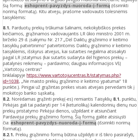
šią formą:
eshoprent-pavyzdys-nuoroda-į-formą
(išsirinkti
norimą formatą). Kitu atveju, prašome vadovautis tolesnėmis
taisyklėmis:
8.1.
Parduotų prekių trūkumai šalinami, nekokybiškos prekės
keičiamos, grąžinamos vadovaujantis LR ūkio ministro 2001 m.
birželio 29 d. įsakymu Nr. 217 „Dėl Daiktų grąžinimo ir keitimo
taisyklių patvirtinimo“ patvirtintomis Daiktų grąžinimo ir keitimo
taisyklėmis, išskyrus atvejus, kai sutarties negalima atsisakyti
pagal LR įstatymus (kai sutartis sudaryta dėl higienos prekių –
patalynės reikmenų – pardavimo; daugiau informacijos VšĮ
„Vartotojų centras“
tinklalapyje
https://www.vartotojucentras.lt/istatymas.php?
id=1038
, „Ne maisto prekių grąžinimo ir keitimo ypatumai“ 18
punkte.). Pinigai už grąžintas prekes visais atvejais pervedami tik į
mokėtojo banko sąskaitą.
8.2.
Norėdamas grąžinti prekę(-es) remiantis Taisyklių
8.1.
punktu,
Pirkėjas gali tai padaryti per 14 (keturioliką) kalendorinių dienų nuo
prekių pristatymo Pirkėjui dienos, užpildant ir atsiunčiant
Pardavėjui prekių grąžinimo formą. Šią formą galite atsisiųsti
čia:
eshoprent-pavyzdys-nuoroda-į-formą
(išsirinkti norimą
formatą).
8.2.1.
Prekių grąžinimo formą būtina užpildyti ir iš tikro pasirašyti,