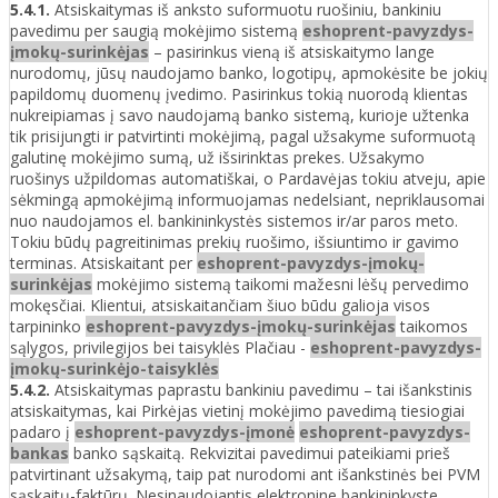
5.4.1.
Atsiskaitymas iš anksto suformuotu ruošiniu, bankiniu
pavedimu per saugią mokėjimo sistemą
eshoprent-pavyzdys-
įmokų-surinkėjas
– pasirinkus vieną iš atsiskaitymo lange
nurodomų, jūsų naudojamo banko, logotipų, apmokėsite be jokių
papildomų duomenų įvedimo. Pasirinkus tokią nuorodą klientas
nukreipiamas į savo naudojamą banko sistemą, kurioje užtenka
tik prisijungti ir patvirtinti mokėjimą, pagal užsakyme suformuotą
galutinę mokėjimo sumą, už išsirinktas prekes. Užsakymo
ruošinys užpildomas automatiškai, o Pardavėjas tokiu atveju, apie
sėkmingą apmokėjimą informuojamas nedelsiant, nepriklausomai
nuo naudojamos el. bankininkystės sistemos ir/ar paros meto.
Tokiu būdų pagreitinimas prekių ruošimo, išsiuntimo ir gavimo
terminas. Atsiskaitant per
eshoprent-pavyzdys-įmokų-
surinkėjas
mokėjimo sistemą taikomi mažesni lėšų pervedimo
mokęsčiai. Klientui, atsiskaitančiam šiuo būdu galioja visos
tarpininko
eshoprent-pavyzdys-įmokų-surinkėjas
taikomos
sąlygos, privilegijos bei taisyklės Plačiau -
eshoprent-pavyzdys-
įmokų-surinkėjo-taisyklės
5.4.2.
Atsiskaitymas paprastu bankiniu pavedimu – tai išankstinis
atsiskaitymas, kai Pirkėjas vietinį mokėjimo pavedimą tiesiogiai
padaro į
eshoprent-pavyzdys-įmonė
eshoprent-pavyzdys-
bankas
banko sąskaitą. Rekvizitai pavedimui pateikiami prieš
patvirtinant užsakymą, taip pat nurodomi ant išankstinės bei PVM
sąskaitų-faktūrų. Nesinaudojantis elektronine bankininkyste