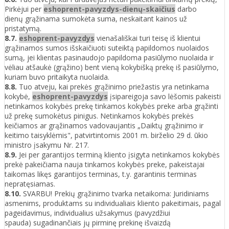
Pirkėjui per
eshoprent-pavyzdys-dienų-skaičius
darbo
dienų grąžinama sumokėta suma, neskaitant kainos už
pristatymą.
8.7.
eshoprent-pavyzdys
vienašališkai turi teisę iš klientui
grąžinamos sumos išskaičiuoti suteiktą papildomos nuolaidos
sumą, jei klientas pasinaudojo papildoma pasiūlymo nuolaida ir
vėliau atšaukė (grąžino) bent vieną kokybišką prekę iš pasiūlymo,
kuriam buvo pritaikyta nuolaida.
8.8.
Tuo atveju, kai prekės grąžinimo priežastis yra netinkama
kokybė,
eshoprent-pavyzdys
įsipareigoja savo lėšomis pakeisti
netinkamos kokybės prekę tinkamos kokybės preke arba grąžinti
už prekę sumokėtus pinigus. Netinkamos kokybės prekės
keičiamos ar grąžinamos vadovaujantis „Daiktų grąžinimo ir
keitimo taisyklėmis", patvirtintomis 2001 m. birželio 29 d. ūkio
ministro įsakymu Nr. 217.
8.9.
Jei per garantijos terminą kliento įsigyta netinkamos kokybės
prekė pakeičiama nauja tinkamos kokybės preke, pakeistajai
taikomas likęs garantijos terminas, t.y. garantinis terminas
nepratęsiamas.
8.10.
SVARBU! Prekių grąžinimo tvarka netaikoma: Juridiniams
asmenims, produktams su individualiais kliento pakeitimais, pagal
pageidavimus, individualius užsakymus (pavyzdžiui
spauda) sugadinančiais jų pirminę prekinę išvaizdą