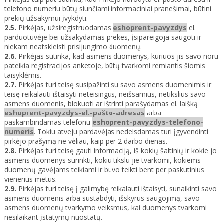
telefono numeriu būtų siunčiami informaciniai pranešimai, būtini
prekių užsakymui įvykdyti.
2.5.
Pirkėjas, užsiregistruodamas
eshoprent-pavyzdys
el.
parduotuvėje bei užsakydamas prekes, įsipareigoja saugoti ir
niekam neatskleisti prisijungimo duomenų.
2.6.
Pirkėjas sutinka, kad asmens duomenys, kuriuos jis savo noru
pateikia registracijos anketoje, būtų tvarkomi remiantis šiomis
taisyklėmis.
2.7.
Pirkėjas turi teisę susipažinti su savo asmens duomenimis ir
teisę reikalauti ištaisyti neteisingus, neišsamius, netikslius savo
asmens duomenis, blokuoti ar ištrinti parašydamas el. laišką
eshoprent-pavyzdys-el.-pašto-adresas
arba
paskambindamas telefonu
eshoprent-pavyzdys-telefono-
numeris
. Tokiu atveju pardavėjas nedelsdamas turi įgyvendinti
pirkėjo prašymą ne vėliau, kaip per 2 darbo dienas.
2.8.
Pirkėjas turi teisę gauti informaciją, iš kokių šaltinių ir kokie jo
asmens duomenys surinkti, kokiu tikslu jie tvarkomi, kokiems
duomenų gavėjams teikiami ir buvo teikti bent per paskutinius
vienerius metus.
2.9.
Pirkėjas turi teisę į galimybę reikalauti ištaisyti, sunaikinti savo
asmens duomenis arba sustabdyti, išskyrus saugojimą, savo
asmens duomenų tvarkymo veiksmus, kai duomenys tvarkomi
nesilaikant įstatymų nuostatų.