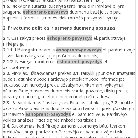
užsakymas, kainos, atsiskaitymo tvarka, terminai“).
1.6.
Kiekviena sutartis, sudaryta tarp Pirkėjo ir Pardavėjo, yra
saugoma
eshoprent-pavyzdys
duomenų bazėje taip pat,
popieriniu formatu, įmonės elektroninės prekybos skyriuje.
2. Privatumo politika ir asmens duomenų apsauga
2.1.
Užsisakyti prekes
eshoprent-pavyzdys
el. parduotuvėje
Pirkėjas gali:
2.1.1.
Užsiregistruodamas
eshoprent-pavyzdys
el. parduotuvėje
– įvesdamas registracijoje prašomus duomenis;
2.1.2.
Nesiregistruodamas
eshoprent-pavyzdys
el.
parduotuvėje.
2.2.
Pirkėjas, užsakydamas prekes
2.1.
taisyklių punkte numatytais
būdais, atitinkamuose Pardavėjo pateikiamuose informacijos
laukuose turi nurodyti prekių užsakymo tinkamam įvykdymui
būtinus Pirkėjo asmens duomenis: vardą, pavardę, tikslų prekių
pristatymo adresą, telefono numerį ir el. pašto adresą.
2.3.
Patvirtindamas šias taisykles Pirkėjas sutinka, jog
2.2.
punkte
pateikti Pirkėjo asmens duomenys būtų tvarkomi prekių/paslaugų
pardavimo
eshoprent-pavyzdys
el. parduotuvėje, Pardavėjo
veiklos analizės ir tiesioginės rinkodaros tikslais.
2.4.
Sutikdamas, kad Pirkėjo asmens duomenys būtų tvarkomi
prekių/paslaugų pardavimo Pardavėjo el. parduotuvėje tikslu,
Pirkėjas taip pat sutinka, kad Pirkėjo nurodytu el. pašto adresu ir