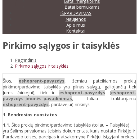
Batai mergaitėms
Batai berniukams
IŠPARDAVIMAS
Naujienos
Apie mus
Kontaktai
Pirkimo sąlygos ir taisyklės
Pagrindinis
Pirkimo sąlygos ir taisyklės
Šios,
eshoprent-pavyzdys
, žemiau pateikiamos prekių
pirkimo/pardavimo taisyklės yra pilnas sąlygų, galiojančių tiek
Jums (pirkėjui), tiek ir
eshoprent-pavyzdys
(
eshoprent-
pavyzdys-įmonės-pavadinimas
, toliau traktuojama
eshoprent-pavyzdys
, pardavėjui) rinkinys.
1. Bendrosios nuostatos
1.1.
Šios prekių pirkimo/pardavimo taisyklės (toliau – Taisyklės)
yra Šalims privalomas teisinis dokumentas, kuris nustato Pirkėjo ir
Pardavėjo teises, pareigas ir atsakomybę Pirkėjui įsigyjant prekes