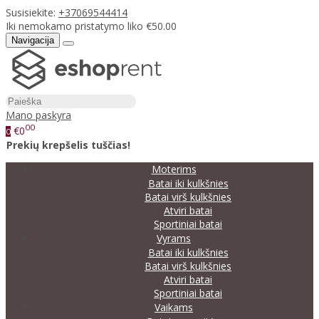
Susisiekite:
+37069544414
Iki nemokamo pristatymo liko €50.00
Navigacija
Mano paskyra
00
€0
0
Prekių krepšelis tuščias!
Moterims
Batai iki kulkšnies
Batai virš kulkšnies
Atviri batai
Sportiniai batai
Vyrams
Batai iki kulkšnies
Batai virš kulkšnies
Atviri batai
Sportiniai batai
Vaikams