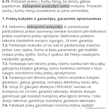
6.19.
Pristatant prekes į Kuršių Neriją, be išimčių galioja
papildomas,
eshoprent-pavyzdys-suma
mokęstis. Pristatant
siuntą į Kuršių Neriją susisieksime su Jumis asmeniškai.
7. Prekių kokybės ir garantijos, garantinis aptarnavimas
7.1.
Kiekvienos
eshoprent-pavyzdys
el. parduotuvėje
parduodamos prekės duomenys bendrai nurodomi prie kiekvienos
prekės esančiame prekės aprašyme. Elektronikos prekėms
taikoma standartinė europos sąjungos, 24 mėn. garantija.
7.2.
Pardavėjas neatsako už tai, kad el. parduotuvėje esančios
prekės savo spalva, forma ar kitais parametrais gali neatitikti
realaus prekių dydžio, formų ir spalvos dėl Pirkėjo naudojamo
vaizduoklio ypatybių.
7.3.
Pardavėjas tam tikroms prekių rūšims suteikia tam tikrą laiką
galiojančią kokybės garantiją, kurios konkretus terminas ir kitos
sąlygos nurodomos tokių prekių aprašymuose.
7.4.
Pardavėjui tam tikroms prekių rūšims nesuteikus kokybės
garantijos, galioja garantija, numatyta atitinkamų teisės aktų.
7.5.
Visoje ES galiojanti direktyva 1999/44/EC numato ne
trumpesnį nei 24 mėn. garantinį laikotarpį. Atskirais atvejais
gamintojas gali nustatyti trumpesnį arba ilgesnį terminą. Tokiu
atveju taikomas gamintojo nustatytas garantinis laikotarpis.
7.6.
Pateikiant prekę garantiniam remontui būtina užpildyti