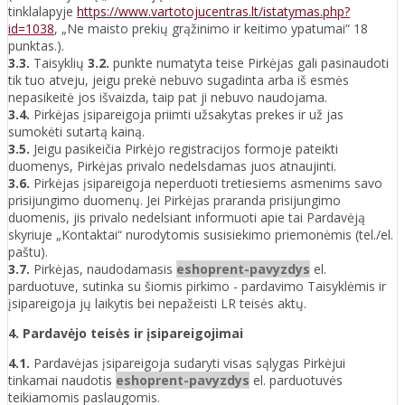
tinklalapyje
https://www.vartotojucentras.lt/istatymas.php?
id=1038
, „Ne maisto prekių grąžinimo ir keitimo ypatumai“ 18
punktas.).
3.3.
Taisyklių
3.2.
punkte numatyta teise Pirkėjas gali pasinaudoti
tik tuo atveju, jeigu prekė nebuvo sugadinta arba iš esmės
nepasikeitė jos išvaizda, taip pat ji nebuvo naudojama.
3.4.
Pirkėjas įsipareigoja priimti užsakytas prekes ir už jas
sumokėti sutartą kainą.
3.5.
Jeigu pasikeičia Pirkėjo registracijos formoje pateikti
duomenys, Pirkėjas privalo nedelsdamas juos atnaujinti.
3.6.
Pirkėjas įsipareigoja neperduoti tretiesiems asmenims savo
prisijungimo duomenų. Jei Pirkėjas praranda prisijungimo
duomenis, jis privalo nedelsiant informuoti apie tai Pardavėją
skyriuje „Kontaktai“ nurodytomis susisiekimo priemonėmis (tel./el.
paštu).
3.7.
Pirkėjas, naudodamasis
eshoprent-pavyzdys
el.
parduotuve, sutinka su šiomis pirkimo - pardavimo Taisyklėmis ir
įsipareigoja jų laikytis bei nepažeisti LR teisės aktų.
4. Pardavėjo teisės ir įsipareigojimai
4.1.
Pardavėjas įsipareigoja sudaryti visas sąlygas Pirkėjui
tinkamai naudotis
eshoprent-pavyzdys
el. parduotuvės
teikiamomis paslaugomis.