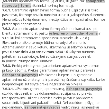
garantinio aptarnavimo formą. Ją atsisiųsti galite čia:
eshoprent-
nuoroda-į-formą
(išsirinkti norimą formatą).
7.6.1.
Garantinio aptarnavimo formą būtina užpildyti ir iš tikro
pasirašyti, formoje privalu nurodyti tikrus ir galiojančius duomenis.
Nenurodžius tokių duomenų, neužpildžius ar nepasirašius formos
pretenzijos nepriimamos.
7.6.2.
Garantinio aptarnavimo formą būtina tinkamai atsiųsti
klientų aptarnavimo el. paštu
eshoprent-nuoroda-į-formą
ir
sulaukti kol aptarnavimo specialistai susisieks (iki 2 d.d.).
Elektroninio laiško temoje būtina nurodyti „Garantinis
Aptarnavimas“ ir savo keturių skaitmenų užsakymo numerį,
pvz.:
Garantinis Aptarnavimas 1234
. Užsakymo numeris
pateikiamas sąskaitoje, bei su užsakymu susijusiuose el.
laiškuose, trumposiose žinutėse.
7.6.3.
Prekių pristatymas garantiniam aptarnavimui vykdomas
pirkėjo lėšomis. Prekes garantiniam aptarnavimui parsiveža
eshoprent-pavyzdys
užsakomas kurjeris. Po garantinio
aptarnavimo už pristatymą ir parvežimą išrašoma sąskaita, kurios
neapmokėjus sutaisyta prekė negrąžinama pirkėjui.
7.6.3.1.
Užsakius garantinį aptarnavimą,
eshoprent-pavyzdys
užpildo visus reikiamus dokumentus, susijusius su prekės
transportavimu. Klientui nereikia nieko pildyti ir papildomai
spausdinti, klijuoti ant pakuočių, sekti. Dėl papildomų išlygų ar
nesklandumų
eshoprent-pavyzdys
vadybininkai asmeniškai