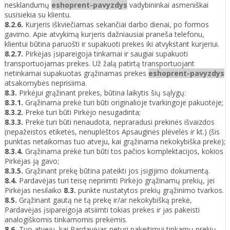
nesklandumų
eshoprent-pavyzdys
vadybininkai asmeniškai
susisiekia su klientu.
8.2.6.
Kurjeris iškviečiamas sekančiai darbo dienai, po formos
gavimo. Apie atvykimą kurjeris dažniausiai praneša telefonu,
klientui būtina paruošti ir supakuoti prekes iki atvykstant kurjeriui.
8.2.7.
Pirkėjas įsipareigoja tinkamai ir saugiai supakuoti
transportuojamas prekes. Už žalą patirtą transportuojant
netinkamai supakuotas grąžinamas prekes
eshoprent-pavyzdys
atsakomybės neprisiima.
8.3.
Pirkėjui grąžinant prekes, būtina laikytis šių sąlygų:
8.3.1.
Grąžinama prekė turi būti originalioje tvarkingoje pakuotėje;
8.3.2.
Prekė turi būti Pirkėjo nesugadinta;
8.3.3.
Prekė turi būti nenaudota, nepraradusi prekinės išvaizdos
(nepažeistos etiketės, nenuplėštos Apsauginės plėvelės ir kt.) (šis
punktas netaikomas tuo atveju, kai grąžinama nekokybiška prekė);
8.3.4.
Grąžinama prekė turi būti tos pačios komplektacijos, kokios
Pirkėjas ją gavo;
8.3.5.
Grąžinant prekę būtina pateikti jos įsigijimo dokumentą.
8.4.
Pardavėjas turi teisę nepriimti Pirkėjo grąžinamų prekių, jei
Pirkėjas nesilaiko
8.3.
punkte nustatytos prekių grąžinimo tvarkos.
8.5.
Grąžinant gautą ne tą prekę ir/ar nekokybišką prekė,
Pardavėjas įsipareigoja atsiimti tokias prekes ir jas pakeisti
analogiškomis tinkamomis prekėmis.
8.6.
Tuo atveju, kai Pardavėjas neturi pakeitimui tinkamų prekių,