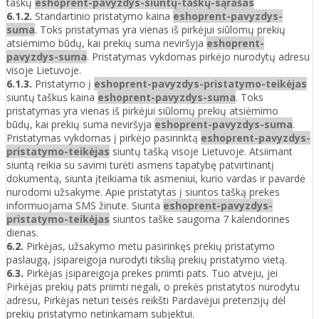
taškų
eshoprent-pavyzdys-siuntų-taškų-sąrašas
6.1.2.
Standartinio pristatymo kaina
eshoprent-pavyzdys-
suma
. Toks pristatymas yra vienas iš pirkėjui siūlomų prekių
atsiėmimo būdų, kai prekių suma neviršyja
eshoprent-
pavyzdys-suma
. Pristatymas vykdomas pirkėjo nurodytų adresu
visoje Lietuvoje.
6.1.3.
Pristatymo į
eshoprent-pavyzdys-pristatymo-teikėjas
siuntų taškus kaina
eshoprent-pavyzdys-suma
. Toks
pristatymas yra vienas iš pirkėjui siūlomų prekių atsiėmimo
būdų, kai prekių suma neviršyja
eshoprent-pavyzdys-suma
.
Pristatymas vykdomas į pirkėjo pasirinktą
eshoprent-pavyzdys-
pristatymo-teikėjas
siuntų tašką visoje Lietuvoje. Atsiimant
siuntą reikia su savimi turėti asmens tapatybę patvirtinantį
dokumentą, siunta įteikiama tik asmeniui, kurio vardas ir pavardė
nurodomi užsakyme. Apie pristatytas į siuntos tašką prekes
informuojama SMS žinute. Siunta
eshoprent-pavyzdys-
pristatymo-teikėjas
siuntos taške saugoma 7 kalendorines
dienas.
6.2.
Pirkėjas, užsakymo metu pasirinkęs prekių pristatymo
paslaugą, įsipareigoja nurodyti tikslią prekių pristatymo vietą.
6.3.
Pirkėjas įsipareigoja prekes priimti pats. Tuo atveju, jei
Pirkėjas prekių pats priimti negali, o prekės pristatytos nurodytu
adresu, Pirkėjas neturi teisės reikšti Pardavėjui pretenzijų dėl
prekių pristatymo netinkamam subjektui.