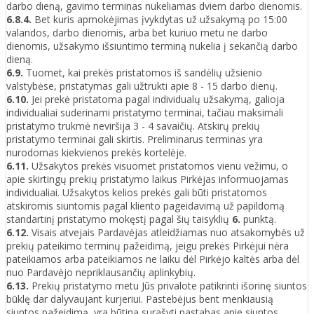
darbo dieną, gavimo terminas nukeliamas dviem darbo dienomis.
6.8.4.
Bet kuris apmokėjimas įvykdytas už užsakymą po 15:00
valandos, darbo dienomis, arba bet kuriuo metu ne darbo
dienomis, užsakymo išsiuntimo terminą nukelia į sekančią darbo
dieną.
6.9.
Tuomet, kai prekės pristatomos iš sandėlių užsienio
valstybėse, pristatymas gali užtrukti apie 8 - 15 darbo dienų.
6.10.
Jei prekė pristatoma pagal individualų užsakymą, galioja
individualiai suderinami pristatymo terminai, tačiau maksimali
pristatymo trukmė neviršija 3 - 4 savaičių. Atskirų prekių
pristatymo terminai gali skirtis. Preliminarus terminas yra
nurodomas kiekvienos prekės kortelėje.
6.11.
Užsakytos prekės visuomet pristatomos vienu vežimu, o
apie skirtingų prekių pristatymo laikus Pirkėjas informuojamas
individualiai. Užsakytos kelios prekės gali būti pristatomos
atskiromis siuntomis pagal kliento pageidavimą už papildomą
standartinį pristatymo mokęstį pagal šių taisyklių
6.
punktą.
6.12.
Visais atvejais Pardavėjas atleidžiamas nuo atsakomybės už
prekių pateikimo terminų pažeidimą, jeigu prekės Pirkėjui nėra
pateikiamos arba pateikiamos ne laiku dėl Pirkėjo kaltės arba dėl
nuo Pardavėjo nepriklausančių aplinkybių.
6.13.
Prekių pristatymo metu Jūs privalote patikrinti išorinę siuntos
būklę dar dalyvaujant kurjeriui. Pastebėjus bent menkiausią
siuntos pažeidimą, yra būtina surašyti pastabas apie siuntos