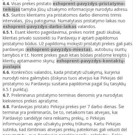
6.4.
Visas prekes pristato
eshoprent-pavyzdys-pristatymo-
teikėjas
tarnyba Jūsų užsakymo informacijoje nurodytu adresu.
​6.5.
Siuntos klientams yra pristatomos darbo dienomis trimis
intervalais, jūsų patogumui. Numatytasis pristatymo laikas nuo
eshoprent-pavyzdys-darbo-laikas
valandos.
​6.5.1.
Esant kliento pageidavimui, prekes norint gauti skubiai,
klientas privalo susisiekti su Pardavėju ir aptarti papildomus
pristatymo būdus. Už papildomą mokęsti pristatyti prekes gali pats
pardavėjas (
eshoprent-pavyzdys-miestas
), autobusų siuntų
tarnybos ir t.t. Norint prekes gauti kitais būdais prašome kreiptis į
klientų aptarnavimo skyrių:
eshoprent-pavyzdys-kontaktų-
puslapis
6.6.
Konkrečios valandos, kada pristatyti užsakymą, kurjeriui
nurodyti nėra galimybės (išskyrus tuos atvejus kai Pirkėjas dėl
pristatymo su Pardavėju susitaria papildomai pagal šių taisyklių
6.5.1 punktą).
6.7.
Preliminarus pristatymo terminas dienomis yra nurodytas
kiekvienos prekės aprašyme.
6.8.
Pardavėjas pristato Pirkėjui prekes per 7 darbo dienas. Šie
terminai yra preliminarūs, be to, netaikomi tais atvejais, kai
Pardavėjo sandėlyje nėra reikiamų prekių, o Pirkėjas
informuojamas apie užsakytų prekių trūkumą. Kartu Pirkėjas
sutinka, kad išimtiniais atvejais prekių pateikimas gali vėluoti dėl