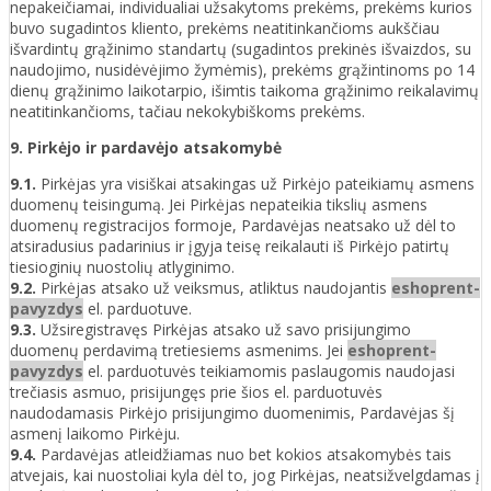
nepakeičiamai, individualiai užsakytoms prekėms, prekėms kurios
buvo sugadintos kliento, prekėms neatitinkančioms aukščiau
išvardintų grąžinimo standartų (sugadintos prekinės išvaizdos, su
naudojimo, nusidėvėjimo žymėmis), prekėms grąžintinoms po 14
dienų grąžinimo laikotarpio, išimtis taikoma grąžinimo reikalavimų
neatitinkančioms, tačiau nekokybiškoms prekėms.
9. Pirkėjo ir pardavėjo atsakomybė
9.1.
Pirkėjas yra visiškai atsakingas už Pirkėjo pateikiamų asmens
duomenų teisingumą. Jei Pirkėjas nepateikia tikslių asmens
duomenų registracijos formoje, Pardavėjas neatsako už dėl to
atsiradusius padarinius ir įgyja teisę reikalauti iš Pirkėjo patirtų
tiesioginių nuostolių atlyginimo.
9.2.
Pirkėjas atsako už veiksmus, atliktus naudojantis
eshoprent-
pavyzdys
el. parduotuve.
9.3.
Užsiregistravęs Pirkėjas atsako už savo prisijungimo
duomenų perdavimą tretiesiems asmenims. Jei
eshoprent-
pavyzdys
el. parduotuvės teikiamomis paslaugomis naudojasi
trečiasis asmuo, prisijungęs prie šios el. parduotuvės
naudodamasis Pirkėjo prisijungimo duomenimis, Pardavėjas šį
asmenį laikomo Pirkėju.
9.4.
Pardavėjas atleidžiamas nuo bet kokios atsakomybės tais
atvejais, kai nuostoliai kyla dėl to, jog Pirkėjas, neatsižvelgdamas į