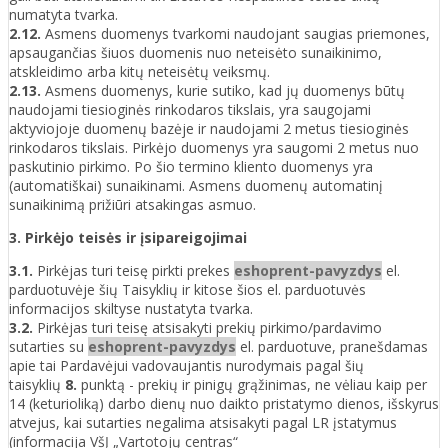
numatyta tvarka.
2.12.
Asmens duomenys tvarkomi naudojant saugias priemones,
apsaugančias šiuos duomenis nuo neteisėto sunaikinimo,
atskleidimo arba kitų neteisėtų veiksmų.
2.13.
Asmens duomenys, kurie sutiko, kad jų duomenys būtų
naudojami tiesioginės rinkodaros tikslais, yra saugojami
aktyviojoje duomenų bazėje ir naudojami 2 metus tiesioginės
rinkodaros tikslais. Pirkėjo duomenys yra saugomi 2 metus nuo
paskutinio pirkimo. Po šio termino kliento duomenys yra
(automatiškai) sunaikinami. Asmens duomenų automatinį
sunaikinimą prižiūri atsakingas asmuo.
3. Pirkėjo teisės ir įsipareigojimai
3.1.
Pirkėjas turi teisę pirkti prekes
eshoprent-pavyzdys
el.
parduotuvėje šių Taisyklių ir kitose šios el. parduotuvės
informacijos skiltyse nustatyta tvarka.
3.2.
Pirkėjas turi teisę atsisakyti prekių pirkimo/pardavimo
sutarties su
eshoprent-pavyzdys
el. parduotuve, pranešdamas
apie tai Pardavėjui vadovaujantis nurodymais pagal šių
taisyklių
8.
punktą - prekių ir pinigų grąžinimas, ne vėliau kaip per
14 (keturioliką) darbo dienų nuo daikto pristatymo dienos, išskyrus
atvejus, kai sutarties negalima atsisakyti pagal LR įstatymus
(informacija VšĮ „Vartotojų centras“