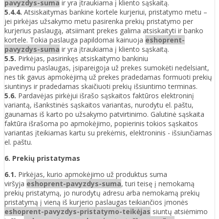
pavyzdys-suma
ir yra įtraukiama į kliento sąskaitą.
5.4.4.
Atsiskaitymas bankine kortele kurjeriui, pristatymo metu –
jei pirkėjas užsakymo metu pasirenka prekių pristatymo per
kurjerius paslaugą, atsiimant prekes galima atsiskaityti ir banko
kortele. Tokia paslauga papildomai kainuoja
eshoprent-
pavyzdys-suma
ir yra įtraukiama į kliento sąskaitą.
5.5.
Pirkėjas, pasirinkęs atsiskaitymo bankiniu
pavedimu paslaugas, įsipareigoja už prekes sumokėti nedelsiant,
nes tik gavus apmokėjimą už prekes pradedamas formuoti prekių
siuntinys ir pradedamas skaičiuoti prekių išsiuntimo terminas.
5.6.
Pardavėjas pirkėjui išrašo sąskaitos faktūros elektroninį
variantą, išankstinės sąskaitos variantas, nurodytu el. paštu,
gaunamas iš karto po užsakymo patvirtinimo. Galutinė sąskaita
faktūra išrašoma po apmokėjimo, popierinis tokios sąskaitos
variantas įteikiamas kartu su prekėmis, elektroninis - išsiunčiamas
el. paštu.
6. Prekių pristatymas
6.1.
Pirkėjas, kurio apmokėjimo už produktus suma
viršyja
eshoprent-pavyzdys-suma
, turi teisę į nemokamą
prekių pristatymą, jo nurodytų adresu arba nemokamą prekių
pristatymą į vieną iš kurjerio paslaugas teikiančios įmonės
eshoprent-pavyzdys-pristatymo-teikėjas
siuntų atsiėmimo