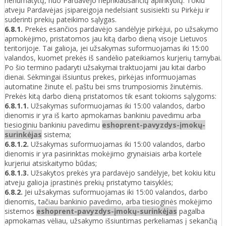
nenumatytų, nuo Pardavėjo nepriklausančių aplinkybių. Tokiu
atveju Pardavėjas įsipareigoja nedelsiant susisiekti su Pirkėju ir
suderinti prekių pateikimo sąlygas.
6.8.1.
Prekės esančios pardavėjo sandėlyje pirkėjui, po užsakymo
apmokėjimo, pristatomos jau kitą darbo dieną visoje Lietuvos
teritorijoje. Tai galioja, jei užsakymas suformuojamas iki 15:00
valandos, kuomet prekės iš sandėlio pateikiamos kurjerių tarnybai.
Po šio termino padaryti užsakymai traktuojami jau kitai darbo
dienai. Sėkmingai išsiuntus prekes, pirkėjas informuojamas
automatine žinute el. paštu bei sms trumposiomis žinutėmis.
Prekės kitą darbo dieną pristatomos tik esant tokioms sąlygoms:
6.8.1.1.
Užsakymas suformuojamas iki 15:00 valandos, darbo
dienomis ir yra iš karto apmokamas bankiniu pavedimu arba
tiesioginiu bankiniu pavedimu
eshoprent-pavyzdys-įmokų-
surinkėjas
sistema;
6.8.1.2.
Užsakymas suformuojamas iki 15:00 valandos, darbo
dienomis ir yra pasirinktas mokėjimo grynaisiais arba kortele
kurjeriui atsiskaitymo būdas;
6.8.1.3.
Užsakytos prekės yra pardavėjo sandėlyje, bet kokiu kitu
atveju galioja įprastinės prekių pristatymo taisyklės;
6.8.2.
Jei užsakymas suformuojamas iki 15:00 valandos, darbo
dienomis, tačiau bankinio pavedimo, arba tiesioginės mokėjimo
sistemos
eshoprent-pavyzdys-įmokų-surinkėjas
pagalba
apmokamas vėliau, užsakymo išsiuntimas perkeliamas į sekančią