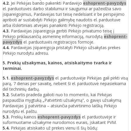
4.2.
Jei Pirkėjas bando pakenkti Pardavėjo
eshoprent-pavyzdys
el. parduotuvės darbo stabilumui ir saugumui ar pažeidžia savo
įsipareigojimus, Pardavėjas turi teisę nedelsiant ir be perspėjimo
apriboti ar sustabdyti Pirkėjo galimybę naudotis el. parduotuve
arba išskirtiniais atvejais panaikinti Pirkėjo registraciją.
4.3.
Pardavėjas įsipareigoja gerbti Pirkėjo privatumo teisę į
Pirkėjo priklausančią asmeninę informaciją, nurodytą
eshoprent-
pavyzdys
el. parduotuvės registracijos formoje.
4.4.
Pardavėjas įsipareigoja pristatyti Pirkėjo užsakytas prekes
Pirkėjo nurodytu adresu.
5. Prekių užsakymas, kainos, atsiskaitymo tvarka ir
terminai.
5.1.
eshoprent-pavyzdys
el. parduotuvėje Pirkėjas gali pirkti visą
parą, 7 dienas per savaitę, nebent ši el. parduotuvė nepasiekiama
dėl techninių darbų.
5.2.
Sutartis pradeda galioti nuo to momento, kai Pirkėjas
paspaudžia mygtuką „Patvirtinti užsakymą“, o gavęs užsakymą
Pardavėjas jį patvirtina – atsiunčia patvirtinimo laišką Pirkėjo
nurodytu el. paštu.
5.3.
Prekių kainos
eshoprent-pavyzdys
el. parduotuvėje ir
suformuotame užsakyme nurodomos eurais, įskaitant PVM.
5.4.
Pirkėjas atsiskaito už prekes vienu iš šių būdų: