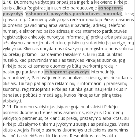
2.10.
Duomenų valdytojas pripažįsta ir gerbia kiekvieno Pirkėjo,
kuris atlieka Registraciją interneto parduotuvėje
eshoprent-
pavyzdys
(
eshoprent-pavyzdys-parduotuvės-nuoroda
), teisę
į privatumą. Duomenų valdytojas renka ir naudoja Pirkėjo asmens
duomenis (pavadinimą arba vardą ir pavardę, adresą, telefono
numerį, elektroninio pašto adresą ir kitą interneto parduotuvės
registracijos anketoje nurodytą informaciją) prekių arba paslaugų
užsakymų apdorojimui arba kitų prisiimtų sutartinių įsipareigojimų
vykdymui. Klientas darydamas užsakymą ar registruojantis sutinka
su prekių pirkimo - pardavimo taisyklėmis, kurių
2.3.
punktas
nusako, kad patvirtindamas šias taisykles Pirkėjas sutinka, jog
Pirkėjo pateikti asmens duomenys būtų tvarkomi prekių ir
paslaugų pardavimo
eshoprent-pavyzdys
internetinėje
parduotuvėje, Pardavėjo veiklos analizės ir tiesioginės rinkodaros
tikslais. Tai taip pat apima reklaminių ir informacinių pranešimų
siuntimą, registruojantis Pirkėjas sutinka gauti naujienlaiškius ir
panašaus pobūdžio medžiagą, kurios Pirkėjas turi pilną teisę
atsisakyti.
2.11.
Duomenų valdytojas įsipareigoja neatskleisti Pirkėjo
asmens duomenų tretiesiems asmenims, išskyrus Duomenų
valdytojo partnerius, teikiančius prekių pristatymo arba kitas, su
Pirkėjo užsakymo tinkamu įvykdymu susijusias paslaugas. Visais
kitais atvejais Pirkėjo asmens duomenys tretiesiems asmenims
gali būti atskleidžiami tik Lietuvos Respublikos teisės aktų