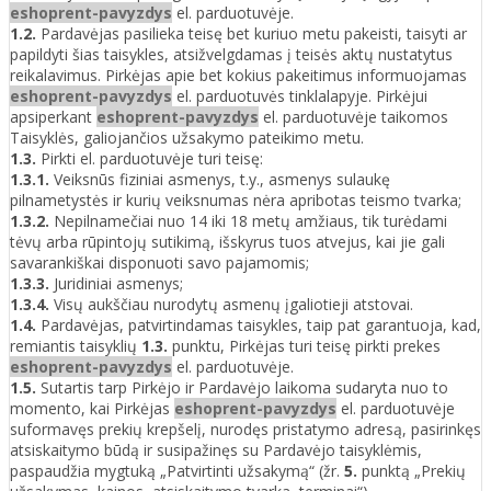
eshoprent-pavyzdys
el. parduotuvėje.
1.2.
Pardavėjas pasilieka teisę bet kuriuo metu pakeisti, taisyti ar
papildyti šias taisykles, atsižvelgdamas į teisės aktų nustatytus
reikalavimus. Pirkėjas apie bet kokius pakeitimus informuojamas
eshoprent-pavyzdys
el. parduotuvės tinklalapyje. Pirkėjui
apsiperkant
eshoprent-pavyzdys
el. parduotuvėje taikomos
Taisyklės, galiojančios užsakymo pateikimo metu.
1.3.
Pirkti el. parduotuvėje turi teisę:
1.3.1.
Veiksnūs fiziniai asmenys, t.y., asmenys sulaukę
pilnametystės ir kurių veiksnumas nėra apribotas teismo tvarka;
1.3.2.
Nepilnamečiai nuo 14 iki 18 metų amžiaus, tik turėdami
tėvų arba rūpintojų sutikimą, išskyrus tuos atvejus, kai jie gali
savarankiškai disponuoti savo pajamomis;
1.3.3.
Juridiniai asmenys;
1.3.4.
Visų aukščiau nurodytų asmenų įgaliotieji atstovai.
1.4.
Pardavėjas, patvirtindamas taisykles, taip pat garantuoja, kad,
remiantis taisyklių
1.3.
punktu, Pirkėjas turi teisę pirkti prekes
eshoprent-pavyzdys
el. parduotuvėje.
1.5.
Sutartis tarp Pirkėjo ir Pardavėjo laikoma sudaryta nuo to
momento, kai Pirkėjas
eshoprent-pavyzdys
el. parduotuvėje
suformavęs prekių krepšelį, nurodęs pristatymo adresą, pasirinkęs
atsiskaitymo būdą ir susipažinęs su Pardavėjo taisyklėmis,
paspaudžia mygtuką „Patvirtinti užsakymą“ (žr.
5.
punktą „Prekių