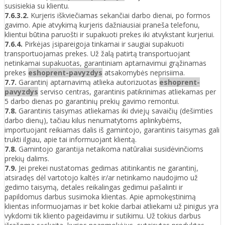
susisiekia su klientu.
7.6.3.2.
Kurjeris iškviečiamas sekančiai darbo dienai, po formos
gavimo. Apie atvykimą kurjeris dažniausiai praneša telefonu,
klientui būtina paruošti ir supakuoti prekes iki atvykstant kurjeriui.
7.6.4.
Pirkėjas įsipareigoja tinkamai ir saugiai supakuoti
transportuojamas prekes. Už žalą patirtą transportuojant
netinkamai supakuotas, garantiniam aptarnavimui grąžinamas
prekes
eshoprent-pavyzdys
atsakomybės neprisiima.
7.7.
Garantinį aptarnavimą atlieka autorizuotas
eshoprent-
pavyzdys
serviso centras, garantinis patikrinimas atliekamas per
5 darbo dienas po garantinių prekių gavimo remontui.
7.8.
Garantinis taisymas atliekamas iki dviejų savaičių (dešimties
darbo dienų), tačiau kilus nenumatytoms aplinkybėms,
importuojant reikiamas dalis iš gamintojo, garantinis taisymas gali
trukti ilgiau, apie tai informuojant klientą.
7.8.
Gamintojo garantija netaikoma natūraliai susidėvinčioms
prekių dalims.
7.9.
Jei prekei nustatomas gedimas atitinkantis ne garantinį,
atsiradęs dėl vartotojo kaltės ir/ar netinkamo naudojimo už
gedimo taisymą, detales reikalingas gedimui pašalinti ir
papildomus darbus susimoka klientas. Apie apmokęstinimą
klientas informuojamas ir bet kokie darbai atliekami už pinigus yra
vykdomi tik kliento pageidavimu ir sutikimu. Už tokius darbus