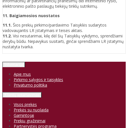
informacinių ar patvirtinančių pranešimų dėl internetinio ryšio,
elektroninio pašto paslaugų tiekėjų tinklų sutrikimų.
11. Baigiamosios nuostatos
11.1.
Šios prekių pirkimo/pardavimo Taisyklės sudarytos
vadovaujantis LR įstatymais ir teisės aktais.
11.2.
Visi nesutarimai, kilę dėl šių Taisyklių vykdymo, sprendžiami
derybų būdu. Nepavykus susitarti, ginčai sprendžiami LR įstatymų
nustatyta tvarka.
Informacija
Apie mus
Pirkimo sąlygos ir taisyklės
Privatumo politika
Klientų aptarnavimas
Visos prekės
Prekės su nuolaida
Gamintojai
Prekių grąžinimai
Partnerystės programa