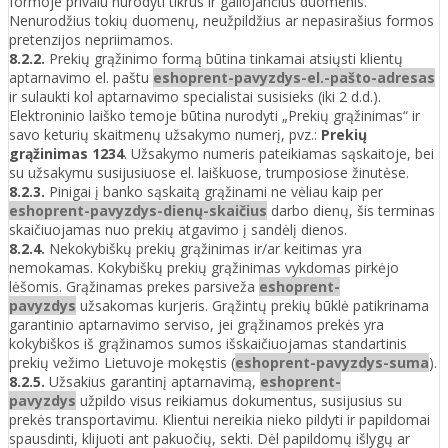
formoje privalu nurodyti tikrus ir galiojančius duomenis.
Nenurodžius tokių duomenų, neužpildžius ar nepasirašius formos
pretenzijos nepriimamos.
8.2.2.
Prekių grąžinimo formą būtina tinkamai atsiųsti klientų
aptarnavimo el. paštu
eshoprent-pavyzdys-el.-pašto-adresas
ir sulaukti kol aptarnavimo specialistai susisieks (iki 2 d.d.).
Elektroninio laiško temoje būtina nurodyti „Prekių grąžinimas“ ir
savo keturių skaitmenų užsakymo numerį, pvz.:
Prekių
grąžinimas 1234
. Užsakymo numeris pateikiamas sąskaitoje, bei
su užsakymu susijusiuose el. laiškuose, trumposiose žinutėse.
8.2.3.
Pinigai į banko sąskaitą grąžinami ne vėliau kaip per
eshoprent-pavyzdys-dienų-skaičius
darbo dienų, šis terminas
skaičiuojamas nuo prekių atgavimo į sandėlį dienos.
8.2.4.
Nekokybiškų prekių grąžinimas ir/ar keitimas yra
nemokamas. Kokybiškų prekių grąžinimas vykdomas pirkėjo
lėšomis. Grąžinamas prekes parsiveža
eshoprent-
pavyzdys
užsakomas kurjeris. Grąžintų prekių būklė patikrinama
garantinio aptarnavimo serviso, jei grąžinamos prekės yra
kokybiškos iš grąžinamos sumos išskaičiuojamas standartinis
prekių vežimo Lietuvoje mokęstis (
eshoprent-pavyzdys-suma
).
8.2.5.
Užsakius garantinį aptarnavimą,
eshoprent-
pavyzdys
užpildo visus reikiamus dokumentus, susijusius su
prekės transportavimu. Klientui nereikia nieko pildyti ir papildomai
spausdinti, klijuoti ant pakuočių, sekti. Dėl papildomų išlygų ar