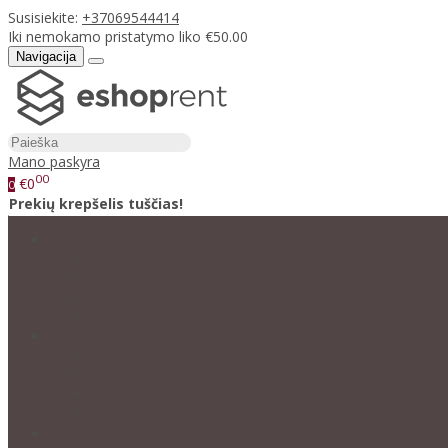
Susisiekite:
+37069544414
Iki nemokamo pristatymo liko €50.00
Navigacija
Mano paskyra
00
€0
0
Prekių krepšelis tuščias!