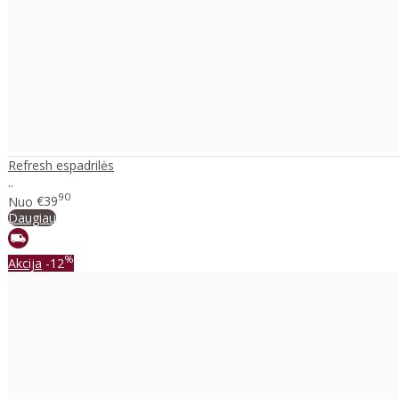
Refresh espadrilės
..
90
Nuo
€39
Daugiau
%
Akcija
-12