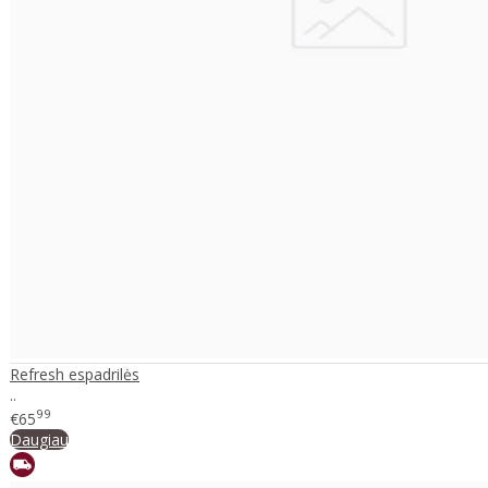
Refresh espadrilės
..
99
€65
Daugiau