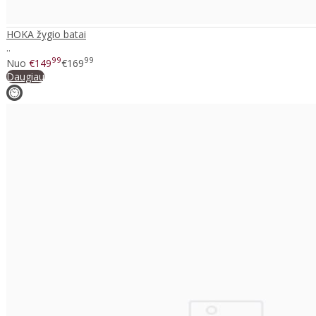
HOKA žygio batai
..
99
99
Nuo
€149
€169
Daugiau