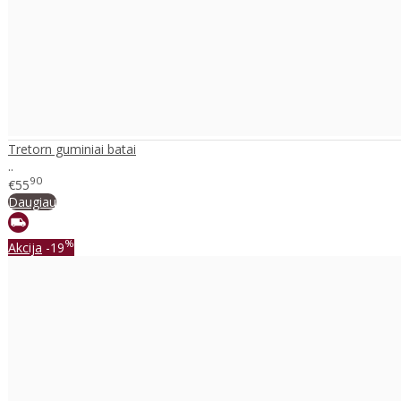
Tretorn guminiai batai
..
90
€55
Daugiau
%
Akcija
-19