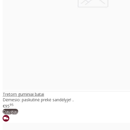
Tretorn guminiai batai
Dėmesio: paskutinė prekė sandėlyje! ..
95
€95
Daugiau