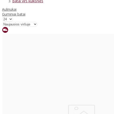
Batai virš kulkšnies
Aulinukai
Guminiai batai