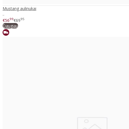
Mustang aulinukai
..
99
95
€56
€69
Daugiau