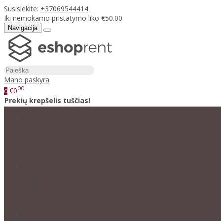
Susisiekite:
+37069544414
Iki nemokamo pristatymo liko €50.00
Navigacija
Mano paskyra
00
€0
0
Prekių krepšelis tuščias!