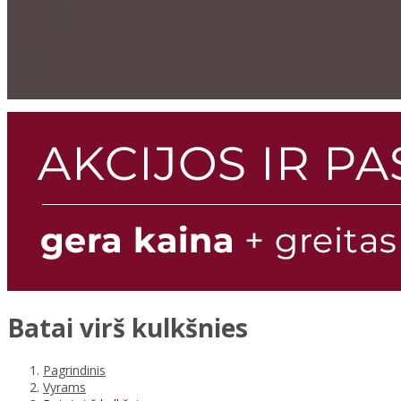
Batai virš kulkšnies
Pagrindinis
Vyrams