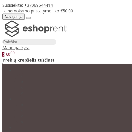
Susisiekite:
+37069544414
Iki nemokamo pristatymo liko €50.00
Navigacija
Mano paskyra
00
€0
0
Prekių krepšelis tuščias!