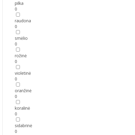
pilka
0
raudona
0
smėlio
0
rožinė
0
violetinė
0
oranžinė
0
koralinė
0
sidabrinė
0