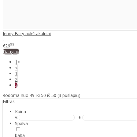
Jenny Fairy aukštakulniai
..
99
€26
Daugiau
|<
<
1
2
3
Rodoma nuo 49 iki 50 iš 50 (3 puslapių)
Filtras
Kaina
€
- €
Spalva
balta