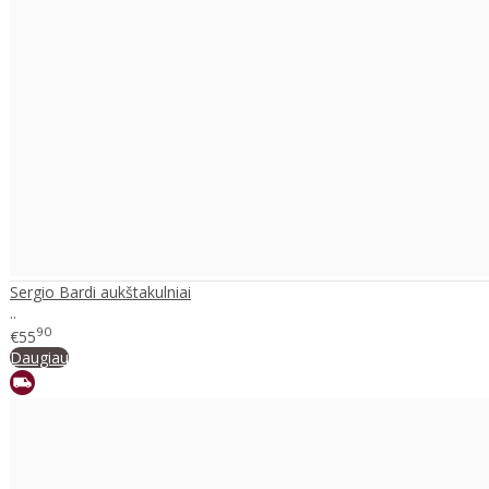
Sergio Bardi aukštakulniai
..
90
€55
Daugiau