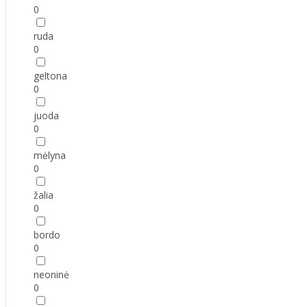
0
ruda
0
geltona
0
juoda
0
mėlyna
0
žalia
0
bordo
0
neoninė
0