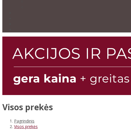
Visos prekės
Pagrindinis
Visos prekės