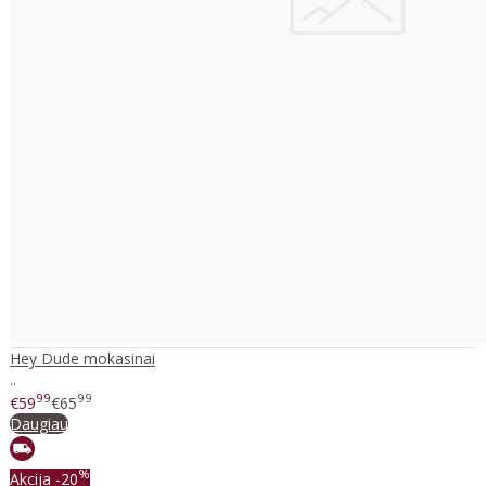
Hey Dude mokasinai
..
99
99
€59
€65
Daugiau
%
Akcija
-20