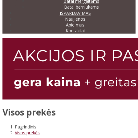
Batai mergaitėms
Batai berniukams
IŠPARDAVIMAS
Naujienos
Apie mus
Kontaktai
Visos prekės
Pagrindinis
Visos prekės