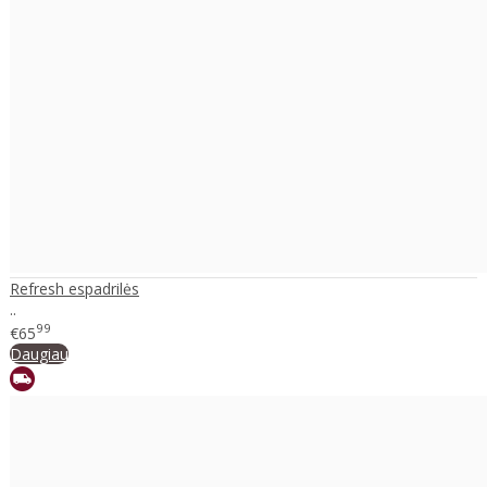
Refresh espadrilės
..
99
€65
Daugiau