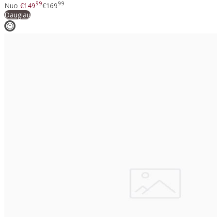
99
99
Nuo
€149
€169
Daugiau