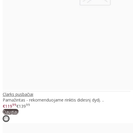
Clarks pusbačiai
Pamažintas - rekomenduojame rinktis didesnį dydį. ..
99
99
€119
€139
Daugiau