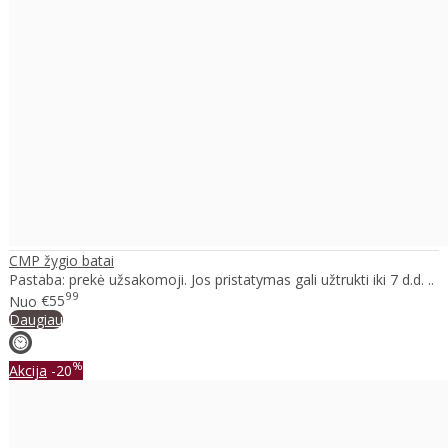
CMP žygio batai
Pastaba: prekė užsakomoji. Jos pristatymas gali užtrukti iki 7 d.d. ..
99
Nuo
€55
Daugiau
%
Akcija
-20