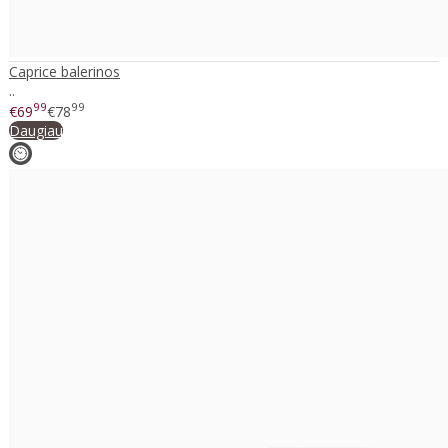
Caprice balerinos
..
99
99
€69
€78
Daugiau