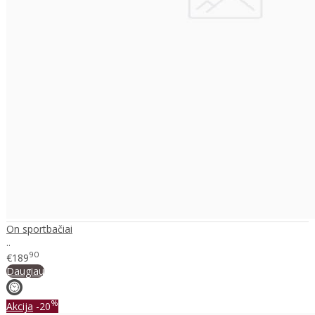
On sportbačiai
..
90
€189
Daugiau
%
Akcija
-20