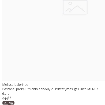
Melissa balerinos
Pastaba: prekė užsienio sandėlyje. Pristatymas gali užtrukti iki 7
d.d. ..
99
€44
Daugiau