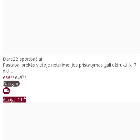
Dare2B sportbačiai
Pastaba: prekės vietoje neturime. Jos pristatymas gali užtrukti iki 7
d.d. ..
99
99
€36
€45
Daugiau
%
Akcija
-11