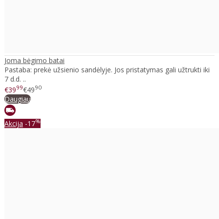
Joma bėgimo batai
Pastaba: prekė užsienio sandėlyje. Jos pristatymas gali užtrukti iki
7 d.d. ..
99
90
€39
€49
Daugiau
%
Akcija
-17