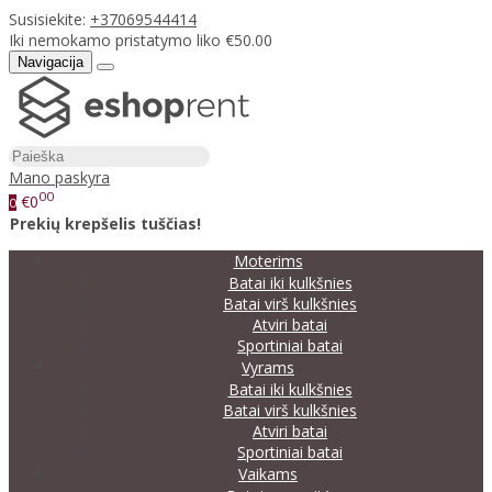
Susisiekite:
+37069544414
Iki nemokamo pristatymo liko €50.00
Navigacija
Mano paskyra
00
€0
0
Prekių krepšelis tuščias!
Moterims
Batai iki kulkšnies
Batai virš kulkšnies
Atviri batai
Sportiniai batai
Vyrams
Batai iki kulkšnies
Batai virš kulkšnies
Atviri batai
Sportiniai batai
Vaikams