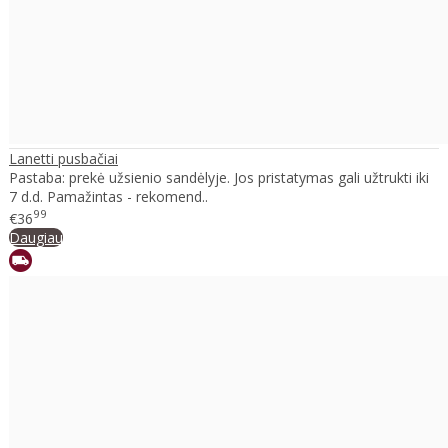
Lanetti pusbačiai
Pastaba: prekė užsienio sandėlyje. Jos pristatymas gali užtrukti iki
7 d.d. Pamažintas - rekomend..
99
€36
Daugiau