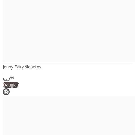
Jenny Fairy šlepetės
..
99
€23
Daugiau