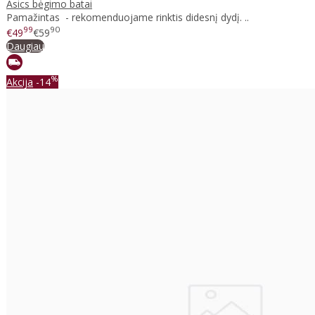
Asics bėgimo batai
Pamažintas - rekomenduojame rinktis didesnį dydį. ..
99
90
€49
€59
Daugiau
%
Akcija
-14