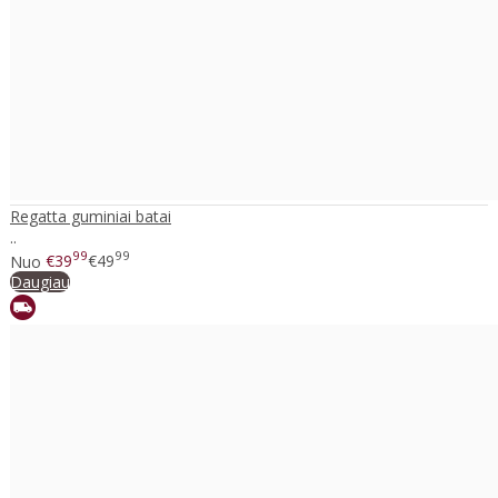
Regatta guminiai batai
..
99
99
Nuo
€39
€49
Daugiau