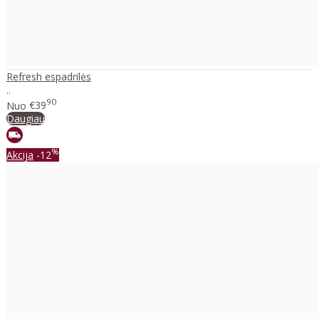
Refresh espadrilės
..
90
Nuo
€39
Daugiau
%
Akcija
-12