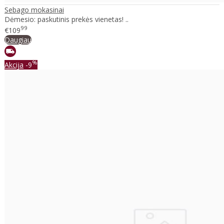
Sebago mokasinai
Dėmesio: paskutinis prekės vienetas! ..
99
€109
Daugiau
%
Akcija
-9