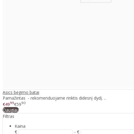
Asics bėgimo batai
Pamažintas - rekomenduojame rinktis didesnį dydį. ..
99
90
€49
€59
Daugiau
Filtras
Kaina
€
- €