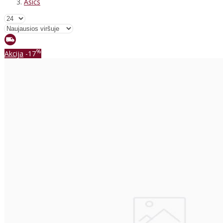
Asics
%
Akcija
-17