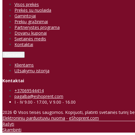
Visos prekės
Prekės su nuolaida
Gamintojai
Prekių grąžinimai
Partnerystės programa
Dovanų kuponai
Svetainės medis
Kontaktai
Klientams
Klientams
Užsakymų istorija
Kontaktai
+37069544414
pagalba@eshoprent.com
I - IV 9.00 - 17.00, V 9.00 - 16.00
2026 © Visos teisės saugomos. Kopijuoti, platinti svetainės turinį b
Elektroninių parduotuvių nuoma
-
eShoprent.com
Rašyti
Skambinti