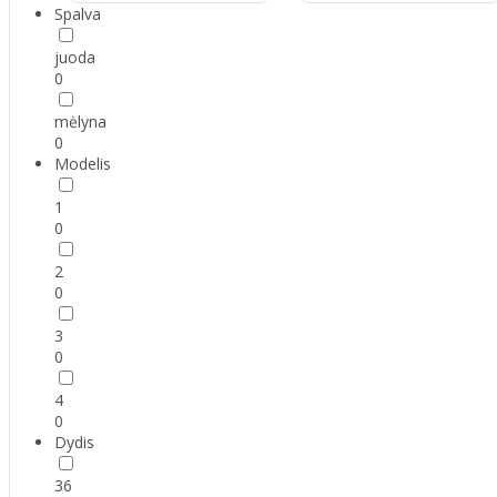
Spalva
juoda
0
mėlyna
0
Modelis
1
0
2
0
3
0
4
0
Dydis
36