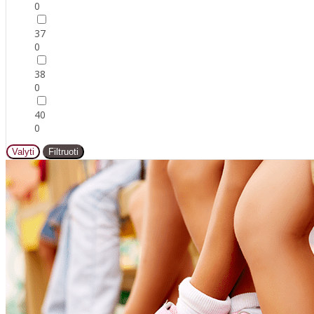
0
37
0
38
0
40
0
Valyti
Filtruoti