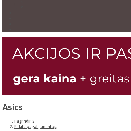
Asics
Pagrindinis
Pirkite pagal gamintoją