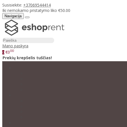
Susisiekite:
+37069544414
Iki nemokamo pristatymo liko €50.00
Navigacija
Mano paskyra
00
€0
0
Prekių krepšelis tuščias!