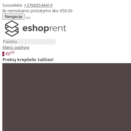
Susisiekite:
+37069544414
Iki nemokamo pristatymo liko €50.00
Navigacija
Mano paskyra
00
€0
0
Prekių krepšelis tuščias!