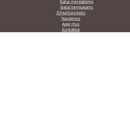
Batai mergaitėms
Batai berniukams
IŠPARDAVIMAS
Naujienos
Apie mus
Kontaktai