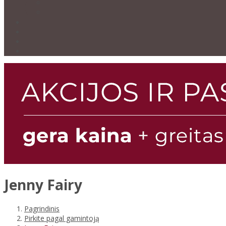
Jenny Fairy
Pagrindinis
Pirkite pagal gamintoją