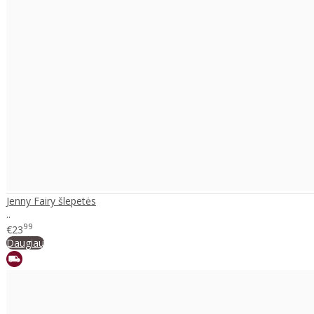
Jenny Fairy šlepetės
..
99
€23
Daugiau