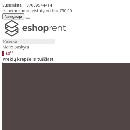
Susisiekite:
+37069544414
Iki nemokamo pristatymo liko €50.00
Navigacija
Mano paskyra
00
€0
0
Prekių krepšelis tuščias!