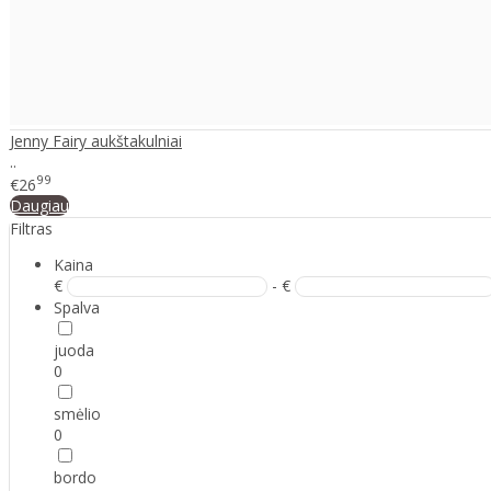
Jenny Fairy aukštakulniai
..
99
€26
Daugiau
Filtras
Kaina
€
- €
Spalva
juoda
0
smėlio
0
bordo