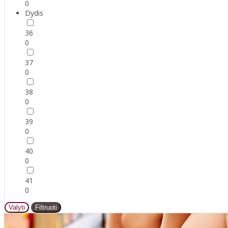
0
Dydis
36
0
37
0
38
0
39
0
40
0
41
0
Valyti
Filtruoti