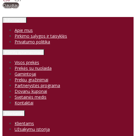
Daugiau
Informacija
Apie mus
Pirkimo sąlygos ir taisyklės
Privatumo politika
Klientų aptarnavimas
Visos prekės
Prekės su nuolaida
Gamintojai
Prekių grąžinimai
Partnerystės programa
Dovanų kuponai
Svetainės medis
Kontaktai
Klientams
Klientams
Užsakymų istorija