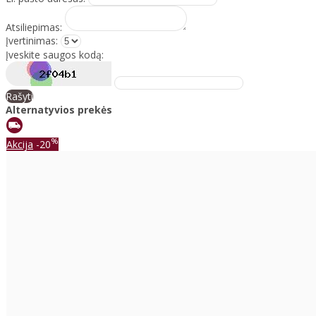
Atsiliepimas:
Įvertinimas:
Įveskite saugos kodą:
Rašyti
Alternatyvios prekės
%
Akcija
-20