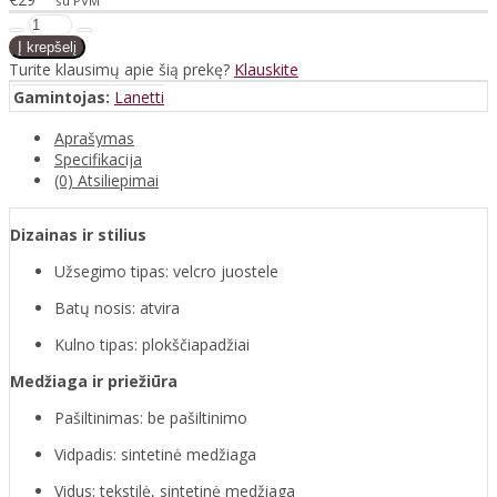
su PVM
Turite klausimų apie šią prekę?
Klauskite
Gamintojas:
Lanetti
Aprašymas
Specifikacija
(0) Atsiliepimai
Dizainas ir stilius
Užsegimo tipas: velcro juostele
Batų nosis: atvira
Kulno tipas: plokščiapadžiai
Medžiaga ir priežiūra
Pašiltinimas: be pašiltinimo
Vidpadis: sintetinė medžiaga
Vidus: tekstilė, sintetinė medžiaga