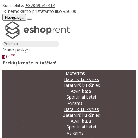
Susisiekite:
+37069544414
Iki nemokamo pristatymo liko €50.00
Navigacija
Mano paskyra
00
€0
0
Prekių krepšelis tuščias!
Moterims
Batai iki kulkšnies
Batai virš kulkšnies
Atviri batai
Sportiniai batai
Vyrams
Batai iki kulkšnies
Batai virš kulkšnies
Atviri batai
Sportiniai batai
Vaikams