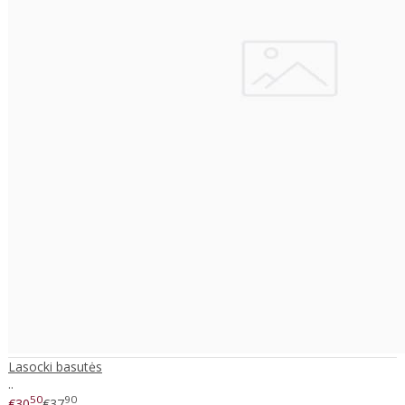
Lasocki basutės
..
50
90
€30
€37