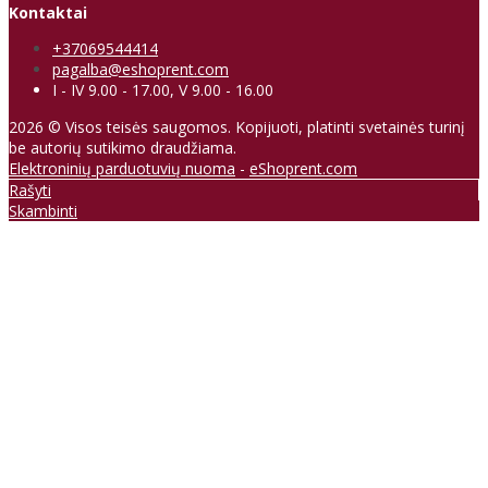
Kontaktai
+37069544414
pagalba@eshoprent.com
I - IV 9.00 - 17.00, V 9.00 - 16.00
2026 © Visos teisės saugomos. Kopijuoti, platinti svetainės turinį
be autorių sutikimo draudžiama.
Elektroninių parduotuvių nuoma
-
eShoprent.com
Rašyti
Skambinti