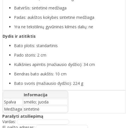
Batviršis: sintetinė medžiaga
Padas: aukštos kokybės sintetinė medžiaga
Yra ne tekstilinių gyvūninės kilmės dalių: ne
Dydis ir atitiktis
Bato plotis: standartinis
Pado storis: 2 cm
Kulkšnies apimtis (mažiausio dydžio): 34 cm
Bendras bato aukštis: 10 cm
Bato svoris (mažiausio dydžio): 224 g
Informacija
Spalva
smėlio; juoda
Medžiaga
sintetinė
Parašyti atsiliepimą
Vardas:
El. pašto adresas: