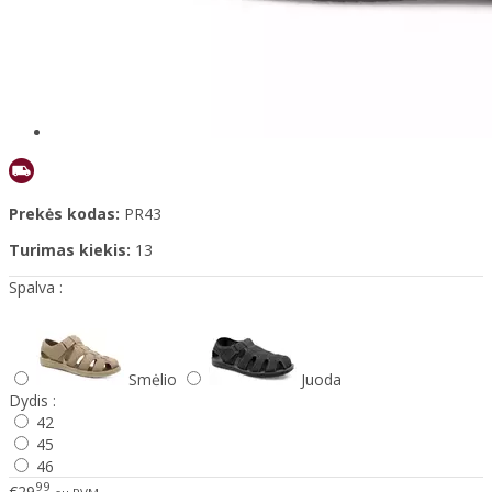
Prekės kodas:
PR43
Turimas kiekis:
13
Spalva :
Smėlio
Juoda
Dydis :
42
45
46
99
€29