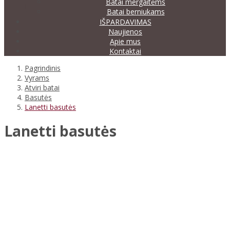
Batai mergaitėms
Batai berniukams
IŠPARDAVIMAS
Naujienos
Apie mus
Kontaktai
Pagrindinis
Vyrams
Atviri batai
Basutės
Lanetti basutės
Lanetti basutės