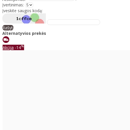
Įvertinimas:
Įveskite saugos kodą:
Rašyti
Alternatyvios prekės
%
Akcija
-14