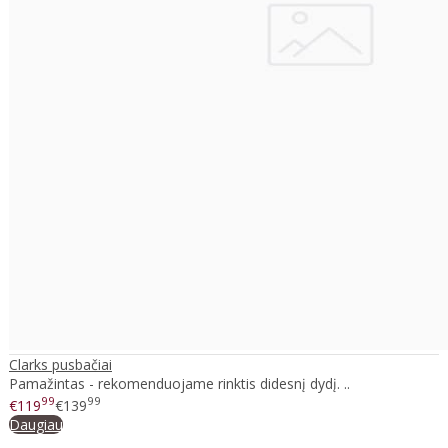
Clarks pusbačiai
Pamažintas - rekomenduojame rinktis didesnį dydį. ..
99
99
€119
€139
Daugiau