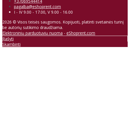
+37069544414
pagalba@eshoprent.com
I - IV 9.00 - 17.00, V 9.00 - 16.00
2026 © Visos teisės saugomos. Kopijuoti, platinti svetainės turinį
be autorių sutikimo draudžiama.
Elektroninių parduotuvių nuoma
-
eShoprent.com
Rašyti
Skambinti