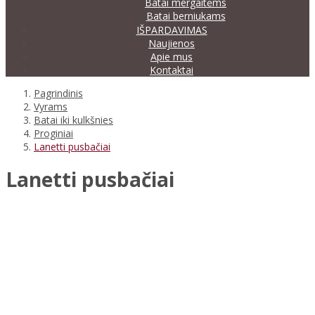
Batai mergaitėms
Batai berniukams
IŠPARDAVIMAS
Naujienos
Apie mus
Kontaktai
Pagrindinis
Vyrams
Batai iki kulkšnies
Proginiai
Lanetti pusbačiai
Lanetti pusbačiai