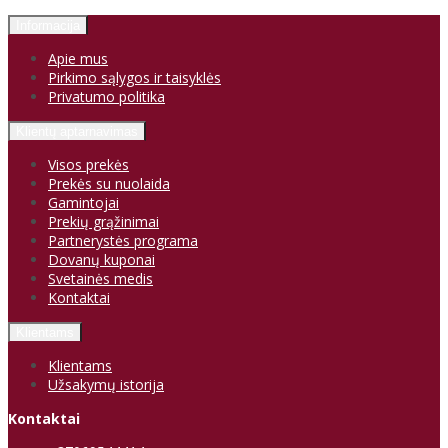
Informacija
Apie mus
Pirkimo sąlygos ir taisyklės
Privatumo politika
Klientų aptarnavimas
Visos prekės
Prekės su nuolaida
Gamintojai
Prekių grąžinimai
Partnerystės programa
Dovanų kuponai
Svetainės medis
Kontaktai
Klientams
Klientams
Užsakymų istorija
Kontaktai