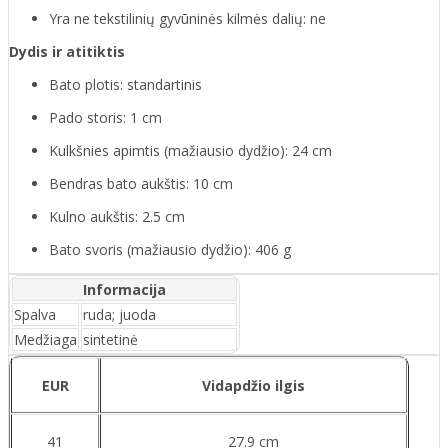
Yra ne tekstilinių gyvūninės kilmės dalių: ne
Dydis ir atitiktis
Bato plotis: standartinis
Pado storis: 1 cm
Kulkšnies apimtis (mažiausio dydžio): 24 cm
Bendras bato aukštis: 10 cm
Kulno aukštis: 2.5 cm
Bato svoris (mažiausio dydžio): 406 g
Informacija
Spalva
ruda; juoda
Medžiaga
sintetinė
EUR
Vidapdžio ilgis
41
27.9 cm