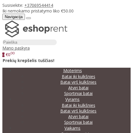
Susisiekite:
+37069544414
Iki nemokamo pristatymo liko €50.00
Navigacija
Mano paskyra
00
€0
0
Prekių krepšelis tuščias!
Moterims
Batai iki kulkšnies
Batai virš kulkšnies
Atviri batai
Sportiniai batai
Vyrams
Batai iki kulkšnies
Batai virš kulkšnies
Atviri batai
Sportiniai batai
Vaikams