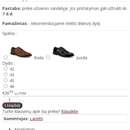
Pastaba:
prekė užsienio sandėlyje. Jos pristatymas gali užtrukti iki
7 d.d.
Pamažintas
- rekomenduojame rinktis didesnį dydį.
Spalva :
Ruda
Juoda
Dydis :
42
43
45
46
99
€36
su PVM
Turite klausimų apie šią prekę?
Klauskite
Gamintojas:
Lanetti
Aprašymas