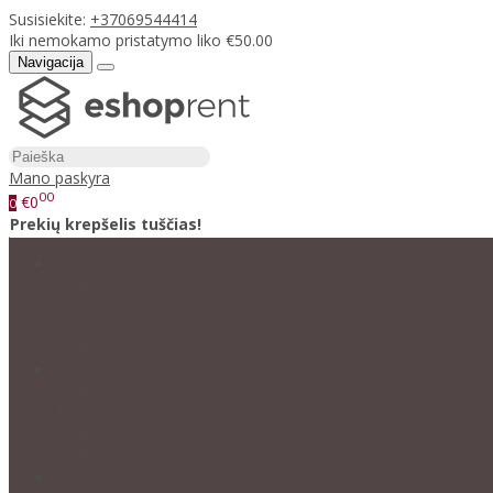
Susisiekite:
+37069544414
Iki nemokamo pristatymo liko €50.00
Navigacija
Mano paskyra
00
€0
0
Prekių krepšelis tuščias!