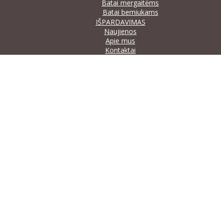
Batai mergaitėms
Batai berniukams
IŠPARDAVIMAS
Naujienos
Apie mus
Kontaktai