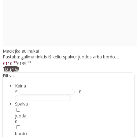
Maciejka aulinukai
Pastaba: galima rinktis iš kelių spalvų: juodos arba bordo. ..
00
99
€110
€139
Daugiau
Filtras
Kaina
€
- €
Spalva
juoda
0
bordo