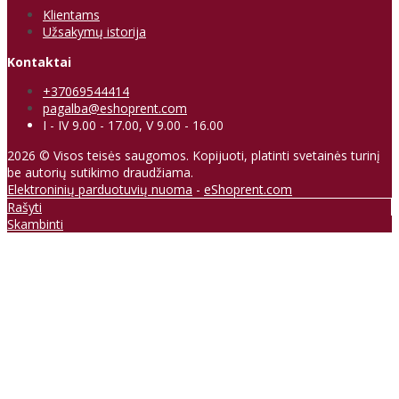
Klientams
Užsakymų istorija
Kontaktai
+37069544414
pagalba@eshoprent.com
I - IV 9.00 - 17.00, V 9.00 - 16.00
2026 © Visos teisės saugomos. Kopijuoti, platinti svetainės turinį
be autorių sutikimo draudžiama.
Elektroninių parduotuvių nuoma
-
eShoprent.com
Rašyti
Skambinti