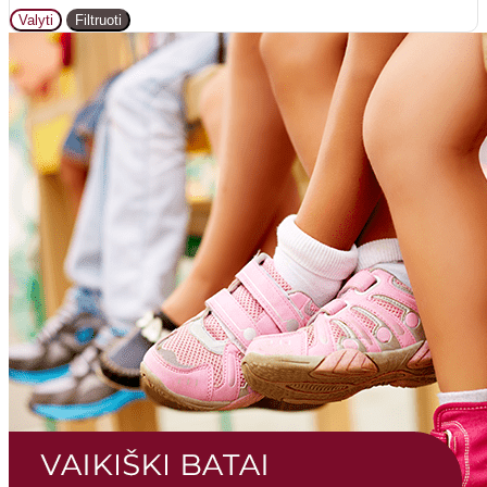
Valyti
Filtruoti