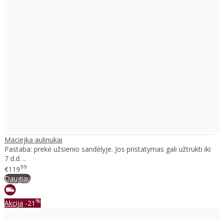
Maciejka aulinukai
Pastaba: prekė užsienio sandėlyje. Jos pristatymas gali užtrukti iki
7 d.d. ..
99
€119
Daugiau
%
Akcija
-21