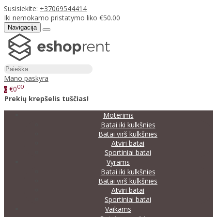
Susisiekite:
+37069544414
Iki nemokamo pristatymo liko €50.00
Navigacija
Mano paskyra
00
€0
0
Prekių krepšelis tuščias!
Moterims
Batai iki kulkšnies
Batai virš kulkšnies
Atviri batai
Sportiniai batai
Vyrams
Batai iki kulkšnies
Batai virš kulkšnies
Atviri batai
Sportiniai batai
Vaikams