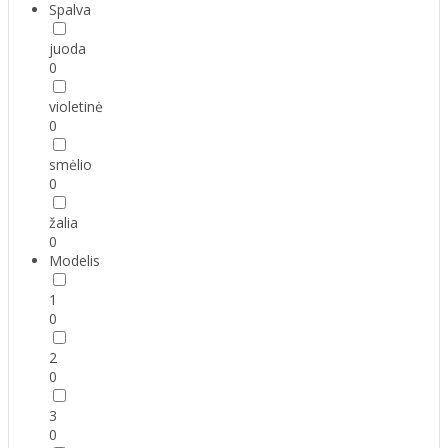
Spalva
juoda
0
violetinė
0
smėlio
0
žalia
0
Modelis
1
0
2
0
3
0