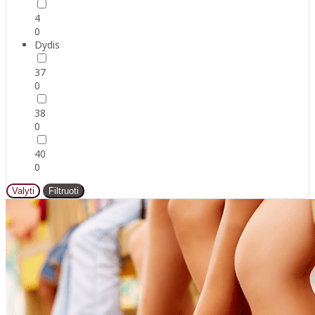
4
0
Dydis
37
0
38
0
40
0
Valyti
Filtruoti