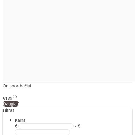
On sportbačiai
..
90
€189
Daugiau
Filtras
Kaina
€
- €