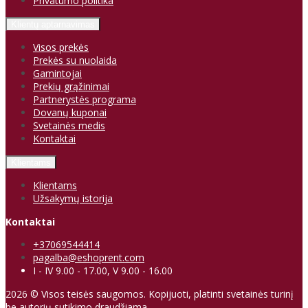
Privatumo politika
Klientų aptarnavimas
Visos prekės
Prekės su nuolaida
Gamintojai
Prekių grąžinimai
Partnerystės programa
Dovanų kuponai
Svetainės medis
Kontaktai
Klientams
Klientams
Užsakymų istorija
Kontaktai
+37069544414
pagalba@eshoprent.com
I - IV 9.00 - 17.00, V 9.00 - 16.00
2026 © Visos teisės saugomos. Kopijuoti, platinti svetainės turinį
be autorių sutikimo draudžiama.