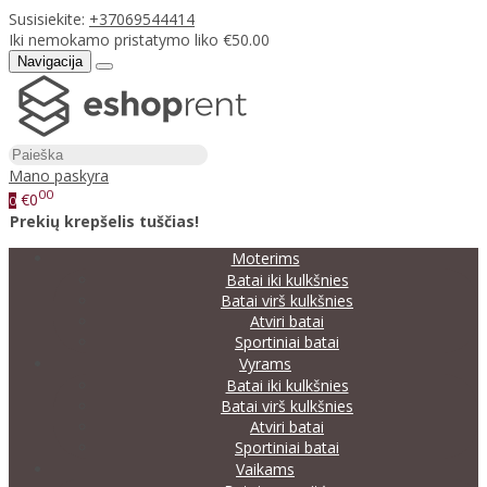
Susisiekite:
+37069544414
Iki nemokamo pristatymo liko €50.00
Navigacija
Mano paskyra
00
€0
0
Prekių krepšelis tuščias!
Moterims
Batai iki kulkšnies
Batai virš kulkšnies
Atviri batai
Sportiniai batai
Vyrams
Batai iki kulkšnies
Batai virš kulkšnies
Atviri batai
Sportiniai batai
Vaikams