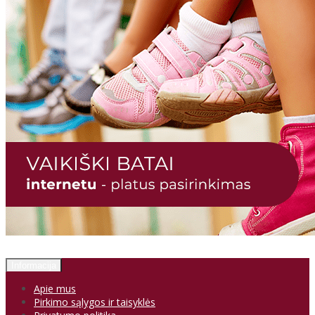
Informacija
Apie mus
Pirkimo sąlygos ir taisyklės