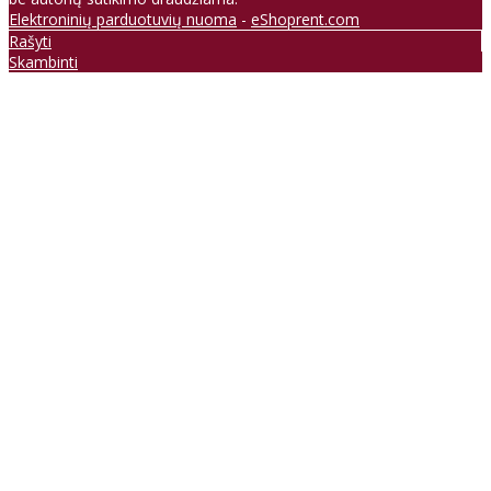
Elektroninių parduotuvių nuoma
-
eShoprent.com
Rašyti
Skambinti