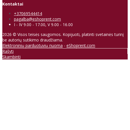
Kontaktai
+37069544414
pagalba@eshoprent.com
I - IV 9.00 - 17.00, V 9.00 - 16.00
2026 © Visos teisės saugomos. Kopijuoti, platinti svetainės turinį
be autorių sutikimo draudžiama.
Elektroninių parduotuvių nuoma
-
eShoprent.com
Rašyti
Skambinti