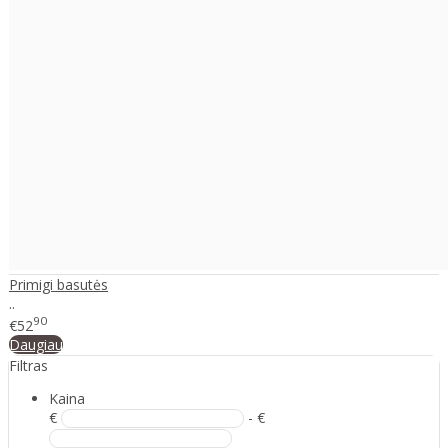
Primigi basutės
..
90
€52
Daugiau
Filtras
Kaina
€
- €