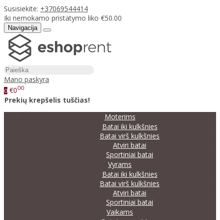
Susisiekite:
+37069544414
Iki nemokamo pristatymo liko €50.00
Navigacija
Mano paskyra
00
€0
0
Prekių krepšelis tuščias!
Moterims
Batai iki kulkšnies
Batai virš kulkšnies
Atviri batai
Sportiniai batai
Vyrams
Batai iki kulkšnies
Batai virš kulkšnies
Atviri batai
Sportiniai batai
Vaikams