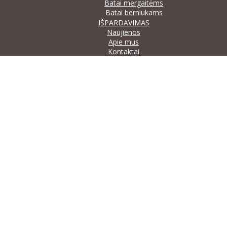
Batai mergaitėms
Batai berniukams
IŠPARDAVIMAS
Naujienos
Apie mus
Kontaktai