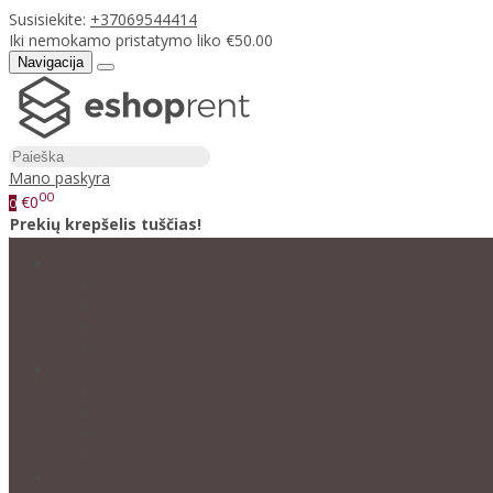
Susisiekite:
+37069544414
Iki nemokamo pristatymo liko €50.00
Navigacija
Mano paskyra
00
€0
0
Prekių krepšelis tuščias!