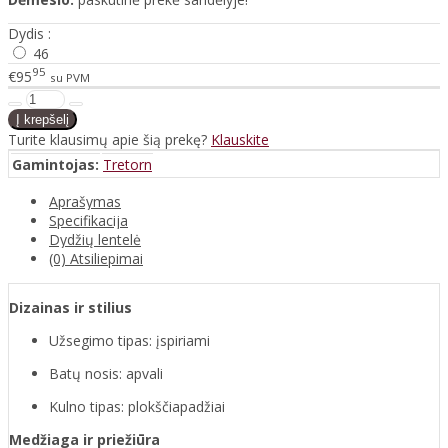
Dydis :
46
95
€95
su PVM
Turite klausimų apie šią prekę?
Klauskite
Gamintojas:
Tretorn
Aprašymas
Specifikacija
Dydžių lentelė
(0) Atsiliepimai
Dizainas ir stilius
Užsegimo tipas: įspiriami
Batų nosis: apvali
Kulno tipas: plokščiapadžiai
Medžiaga ir priežiūra