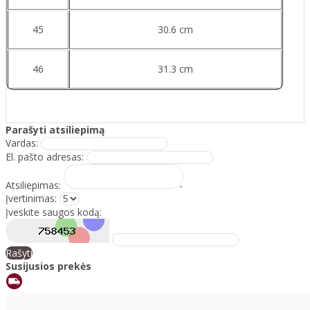
45
30.6 cm
46
31.3 cm
Parašyti atsiliepimą
Vardas:
El. pašto adresas:
Atsiliepimas:
Įvertinimas:
Įveskite saugos kodą:
Rašyti
Susijusios prekės