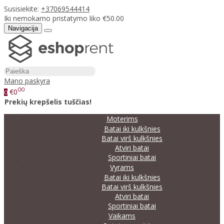
Susisiekite:
+37069544414
Iki nemokamo pristatymo liko €50.00
Navigacija
Mano paskyra
00
€0
0
Prekių krepšelis tuščias!
Moterims
Batai iki kulkšnies
Batai virš kulkšnies
Atviri batai
Sportiniai batai
Vyrams
Batai iki kulkšnies
Batai virš kulkšnies
Atviri batai
Sportiniai batai
Vaikams