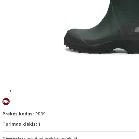
Prekės kodas:
PR39
Turimas kiekis:
1
Dėmesio:
paskutinė prekė sandėlyje!