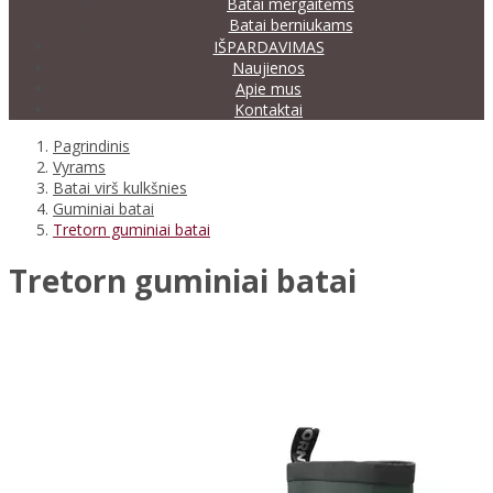
Batai mergaitėms
Batai berniukams
IŠPARDAVIMAS
Naujienos
Apie mus
Kontaktai
Pagrindinis
Vyrams
Batai virš kulkšnies
Guminiai batai
Tretorn guminiai batai
Tretorn guminiai batai