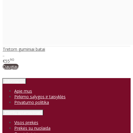
Tretorn guminiai batai
..
90
€55
Daugiau
Informacija
Apie mus
Pirkimo sąlygos ir taisyklės
Privatumo politika
Klientų aptarnavimas
Visos prekės
Prekės su nuolaida