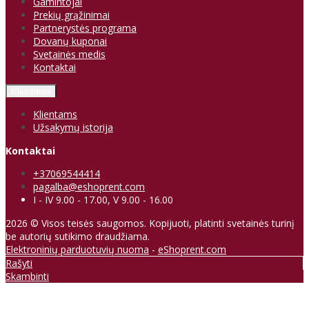
Gamintojai
Prekių grąžinimai
Partnerystės programa
Dovanų kuponai
Svetainės medis
Kontaktai
Klientams
Klientams
Užsakymų istorija
Kontaktai
+37069544414
pagalba@eshoprent.com
I - IV 9.00 - 17.00, V 9.00 - 16.00
2026 © Visos teisės saugomos. Kopijuoti, platinti svetainės turinį
be autorių sutikimo draudžiama.
Elektroninių parduotuvių nuoma
-
eShoprent.com
Rašyti
Skambinti