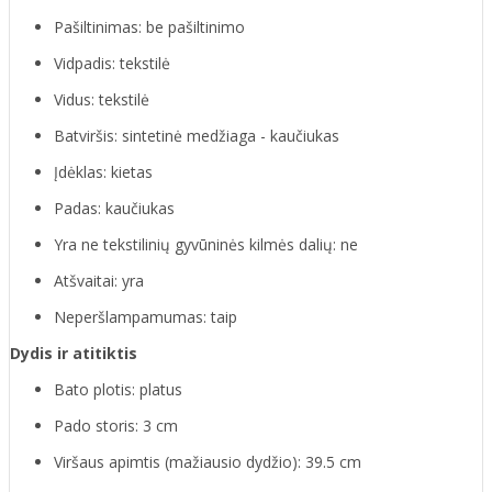
Pašiltinimas: be pašiltinimo
Vidpadis: tekstilė
Vidus: tekstilė
Batviršis: sintetinė medžiaga - kaučiukas
Įdėklas: kietas
Padas: kaučiukas
Yra ne tekstilinių gyvūninės kilmės dalių: ne
Atšvaitai: yra
Neperšlampamumas: taip
Dydis ir atitiktis
Bato plotis: platus
Pado storis: 3 cm
Viršaus apimtis (mažiausio dydžio): 39.5 cm