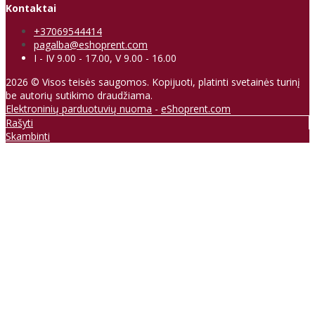
Kontaktai
+37069544414
pagalba@eshoprent.com
I - IV 9.00 - 17.00, V 9.00 - 16.00
2026 © Visos teisės saugomos. Kopijuoti, platinti svetainės turinį
be autorių sutikimo draudžiama.
Elektroninių parduotuvių nuoma
-
eShoprent.com
Rašyti
Skambinti