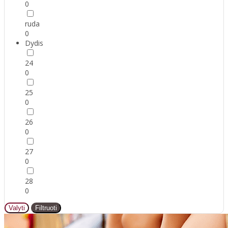
0
ruda
0
Dydis
24
0
25
0
26
0
27
0
28
0
Valyti
Filtruoti