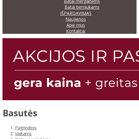
Batai mergaitėms
Batai berniukams
IŠPARDAVIMAS
Naujienos
Apie mus
Kontaktai
Basutės
Pagrindinis
Vaikams