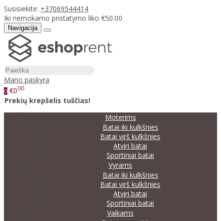
Susisiekite:
+37069544414
Iki nemokamo pristatymo liko €50.00
Navigacija
Mano paskyra
00
€0
0
Prekių krepšelis tuščias!
Moterims
Batai iki kulkšnies
Batai virš kulkšnies
Atviri batai
Sportiniai batai
Vyrams
Batai iki kulkšnies
Batai virš kulkšnies
Atviri batai
Sportiniai batai
Vaikams