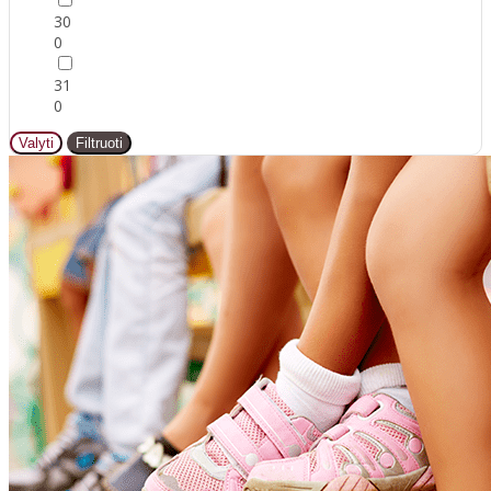
30
0
31
0
Valyti
Filtruoti