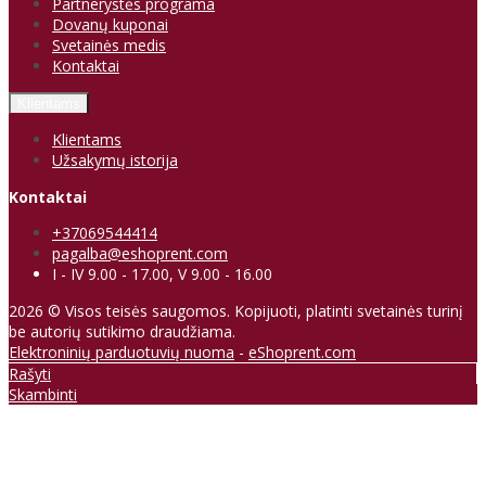
Partnerystės programa
Dovanų kuponai
Svetainės medis
Kontaktai
Klientams
Klientams
Užsakymų istorija
Kontaktai
+37069544414
pagalba@eshoprent.com
I - IV 9.00 - 17.00, V 9.00 - 16.00
2026 © Visos teisės saugomos. Kopijuoti, platinti svetainės turinį
be autorių sutikimo draudžiama.
Elektroninių parduotuvių nuoma
-
eShoprent.com
Rašyti
Skambinti