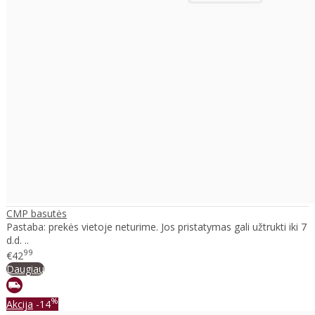
CMP basutės
Pastaba: prekės vietoje neturime. Jos pristatymas gali užtrukti iki 7
d.d. ..
99
€42
Daugiau
%
Akcija
-14