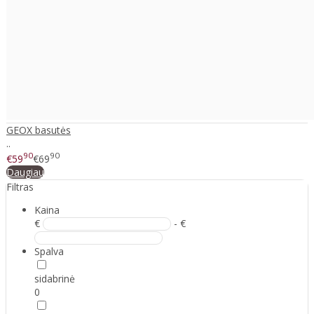
GEOX basutės
..
90
90
€59
€69
Daugiau
Filtras
Kaina
€
- €
Spalva
sidabrinė
0