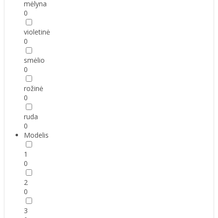
mėlyna
0
violetinė
0
smėlio
0
rožinė
0
ruda
0
Modelis
1
0
2
0
3