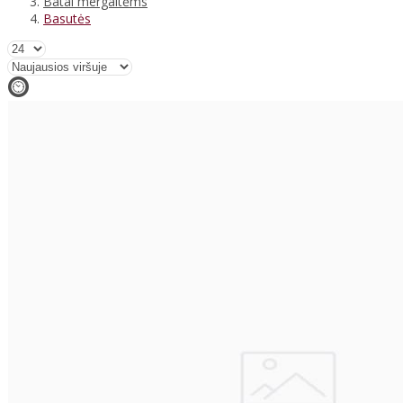
Batai mergaitėms
Basutės