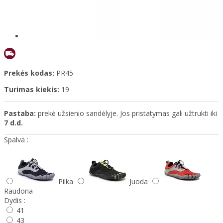
Prekės kodas:
PR45
Turimas kiekis:
19
Pastaba:
prekė užsienio sandėlyje. Jos pristatymas gali užtrukti iki
7 d.d.
Spalva :
Pilka
Juoda
Raudona
Dydis :
41
43