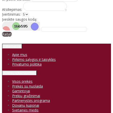
Atsiliepimas:
Įvertinimas:
Įveskite saugos kodą:
Rašyti
Informacija
Apie mus
Pirkimo sąlygos ir taisyklės
Privatumo politika
Klientų aptarnavimas
Visos prekės
Prekės su nuolaida
Gamintojai
Prekių grąžinimai
Partnerystės programa
Dovanų kuponai
Svetainės medis