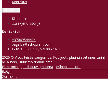
Kontaktai
Klientams
Klientams
Užsakymų istorija
Kontaktai
+37069544414
pagalba@eshoprent.com
I - IV 9.00 - 17.00, V 9.00 - 16.00
2026 © Visos teisės saugomos. Kopijuoti, platinti svetainės turinį
be autorių sutikimo draudžiama.
Elektroninių parduotuvių nuoma
-
eShoprent.com
Rašyti
Skambinti