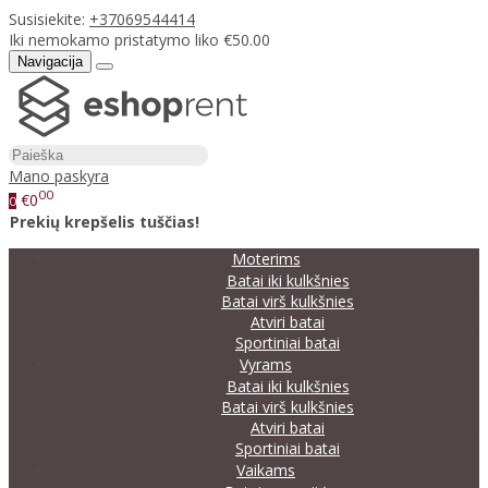
Susisiekite:
+37069544414
Iki nemokamo pristatymo liko €50.00
Navigacija
Mano paskyra
00
€0
0
Prekių krepšelis tuščias!
Moterims
Batai iki kulkšnies
Batai virš kulkšnies
Atviri batai
Sportiniai batai
Vyrams
Batai iki kulkšnies
Batai virš kulkšnies
Atviri batai
Sportiniai batai
Vaikams