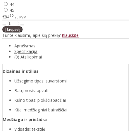
44
45
90
€84
su PVM
Turite klausimų apie šią prekę?
Klauskite
Aprašymas
Specifikacija
(0) Atsiliepimai
Dizainas ir stilius
Užsegimo tipas: suvarstomi
Batų nosis: apvali
Kulno tipas: plokščiapadžiai
Kita: medžiaginiai batraiščiai
Medžiaga ir priežiūra
Vidpadis: tekstilė