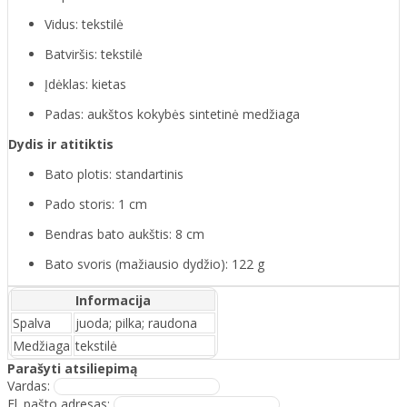
Vidus: tekstilė
Batviršis: tekstilė
Įdėklas: kietas
Padas: aukštos kokybės sintetinė medžiaga
Dydis ir atitiktis
Bato plotis: standartinis
Pado storis: 1 cm
Bendras bato aukštis: 8 cm
Bato svoris (mažiausio dydžio): 122 g
Informacija
Spalva
juoda; pilka; raudona
Medžiaga
tekstilė
Parašyti atsiliepimą
Vardas:
El. pašto adresas: