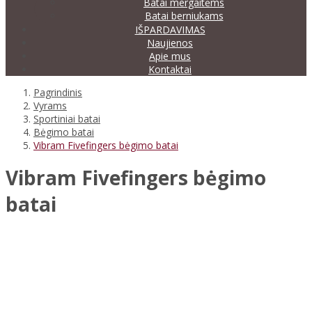
Batai mergaitėms
Batai berniukams
IŠPARDAVIMAS
Naujienos
Apie mus
Kontaktai
Pagrindinis
Vyrams
Sportiniai batai
Bėgimo batai
Vibram Fivefingers bėgimo batai
Vibram Fivefingers bėgimo
batai