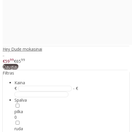
Hey Dude mokasinai
..
99
99
€59
€65
Daugiau
Filtras
Kaina
€
- €
Spalva
pilka
0
ruda