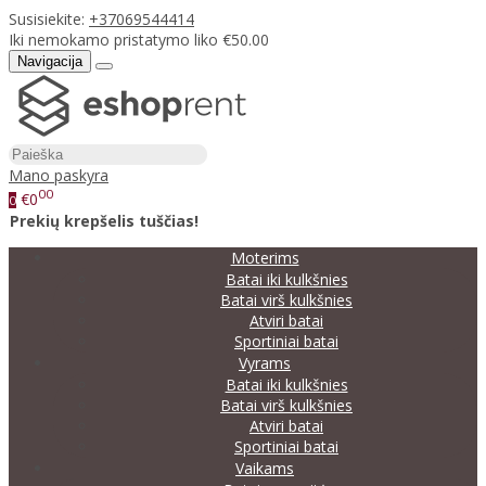
Susisiekite:
+37069544414
Iki nemokamo pristatymo liko €50.00
Navigacija
Mano paskyra
00
€0
0
Prekių krepšelis tuščias!
Moterims
Batai iki kulkšnies
Batai virš kulkšnies
Atviri batai
Sportiniai batai
Vyrams
Batai iki kulkšnies
Batai virš kulkšnies
Atviri batai
Sportiniai batai
Vaikams