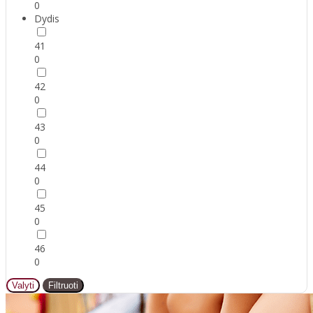
0
Dydis
41
0
42
0
43
0
44
0
45
0
46
0
Valyti
Filtruoti