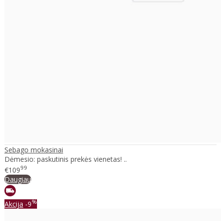
Sebago mokasinai
Dėmesio: paskutinis prekės vienetas! ..
99
€109
Daugiau
%
Akcija
-9