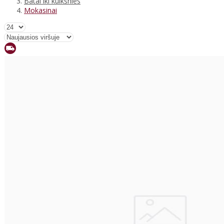
Batai iki kulkšnies
Mokasinai