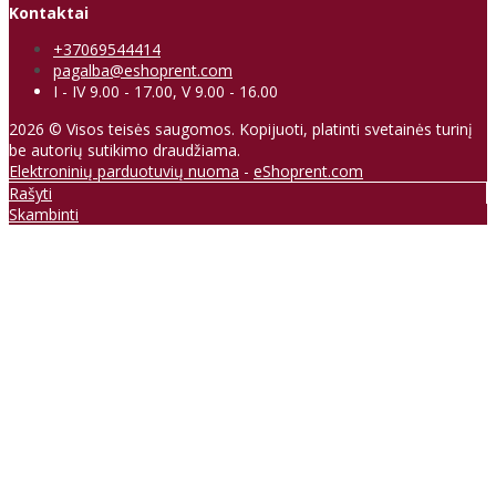
Kontaktai
+37069544414
pagalba@eshoprent.com
I - IV 9.00 - 17.00, V 9.00 - 16.00
2026 © Visos teisės saugomos. Kopijuoti, platinti svetainės turinį
be autorių sutikimo draudžiama.
Elektroninių parduotuvių nuoma
-
eShoprent.com
Rašyti
Skambinti