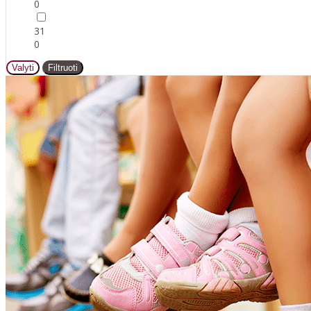
0
31
0
Valyti
Filtruoti