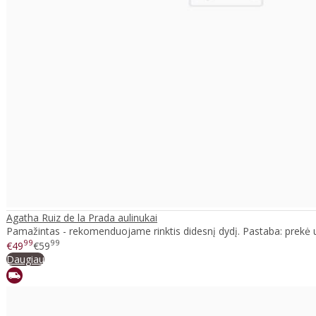
Agatha Ruiz de la Prada aulinukai
Pamažintas - rekomenduojame rinktis didesnį dydį. Pastaba: prekė u
99
99
€49
€59
Daugiau