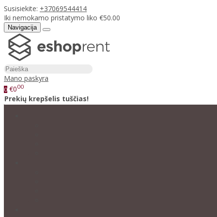
Susisiekite:
+37069544414
Iki nemokamo pristatymo liko €50.00
Navigacija
Mano paskyra
00
€0
0
Prekių krepšelis tuščias!