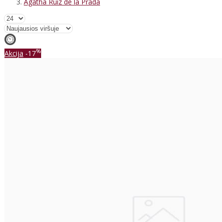
Agatha Ruiz de la Prada
%
Akcija
-17