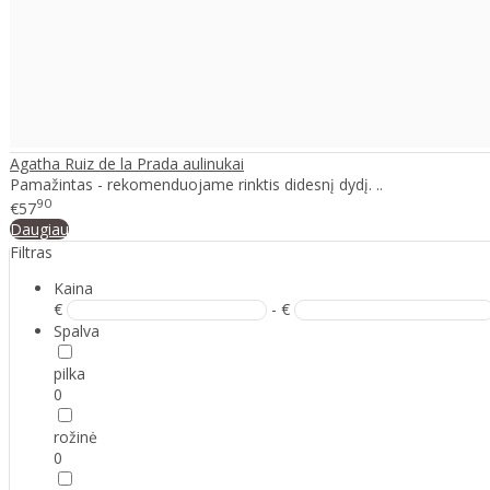
Agatha Ruiz de la Prada aulinukai
Pamažintas - rekomenduojame rinktis didesnį dydį. ..
90
€57
Daugiau
Filtras
Kaina
€
- €
Spalva
pilka
0
rožinė
0