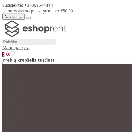
Susisiekite:
+37069544414
Iki nemokamo pristatymo liko €50.00
Navigacija
Mano paskyra
00
€0
0
Prekių krepšelis tuščias!