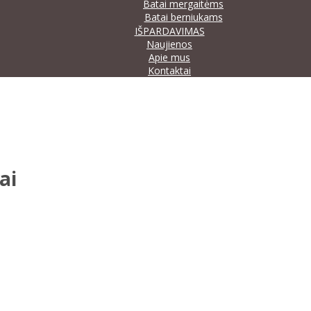
Batai mergaitėms
Batai berniukams
IŠPARDAVIMAS
Naujienos
Apie mus
Kontaktai
ai