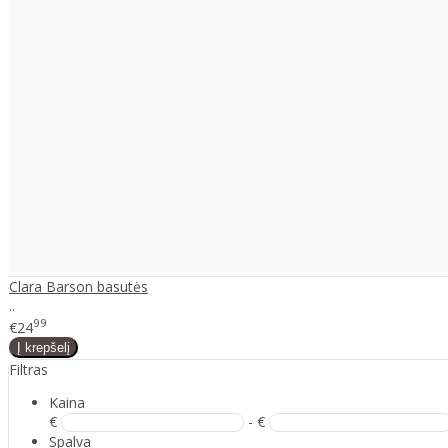
Clara Barson basutės
..
99
€24
Filtras
Kaina
€
- €
Spalva