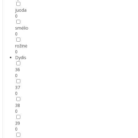
juoda
0
smėlio
0
rožinė
0
Dydis
36
0
37
0
38
0
39
0