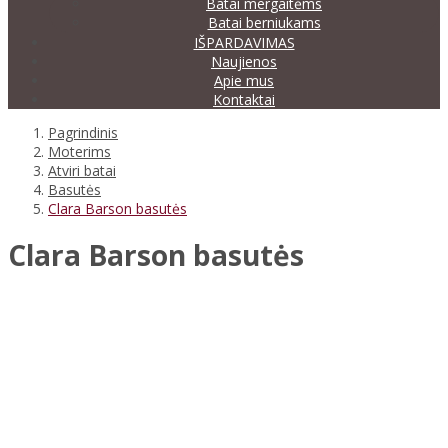
Batai mergaitėms
Batai berniukams
IŠPARDAVIMAS
Naujienos
Apie mus
Kontaktai
Pagrindinis
Moterims
Atviri batai
Basutės
Clara Barson basutės
Clara Barson basutės