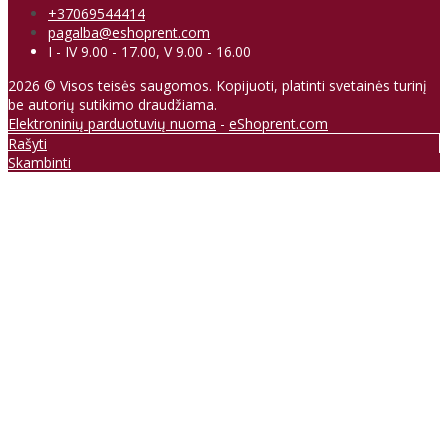
+37069544414
pagalba@eshoprent.com
I - IV 9.00 - 17.00, V 9.00 - 16.00
2026 © Visos teisės saugomos. Kopijuoti, platinti svetainės turinį
be autorių sutikimo draudžiama.
Elektroninių parduotuvių nuoma
-
eShoprent.com
Rašyti
Skambinti