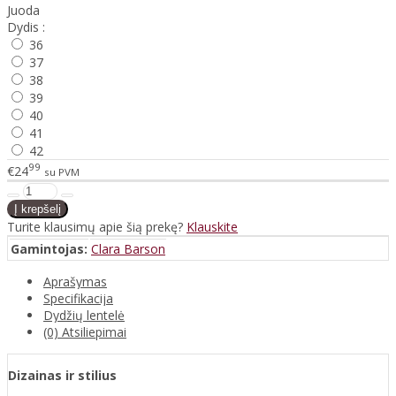
Juoda
Dydis :
36
37
38
39
40
41
42
99
€24
su PVM
Turite klausimų apie šią prekę?
Klauskite
Gamintojas:
Clara Barson
Aprašymas
Specifikacija
Dydžių lentelė
(0) Atsiliepimai
Dizainas ir stilius