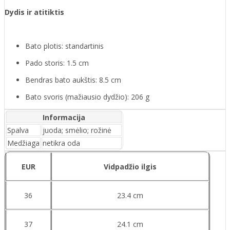
Dydis ir atitiktis
Bato plotis: standartinis
Pado storis: 1.5 cm
Bendras bato aukštis: 8.5 cm
Bato svoris (mažiausio dydžio): 206 g
Informacija
Spalva
juoda; smėlio; rožinė
Medžiaga
netikra oda
EUR
Vidpadžio ilgis
36
23.4 cm
37
24.1 cm