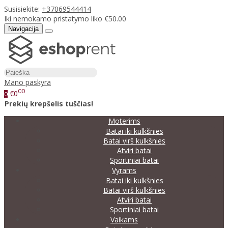
Susisiekite:
+37069544414
Iki nemokamo pristatymo liko €50.00
Navigacija
Mano paskyra
00
€0
0
Prekių krepšelis tuščias!
Moterims
Batai iki kulkšnies
Batai virš kulkšnies
Atviri batai
Sportiniai batai
Vyrams
Batai iki kulkšnies
Batai virš kulkšnies
Atviri batai
Sportiniai batai
Vaikams