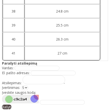
38
24.8 cm
39
25.5 cm
40
26.3 cm
41
27 cm
Parašyti atsiliepimą
Vardas:
El. pašto adresas:
Atsiliepimas:
Įvertinimas:
Įveskite saugos kodą:
Rašyti