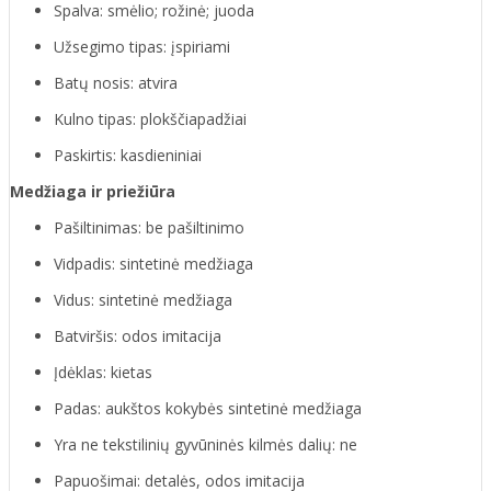
Spalva: smėlio; rožinė; juoda
Užsegimo tipas: įspiriami
Batų nosis: atvira
Kulno tipas: plokščiapadžiai
Paskirtis: kasdieniniai
Medžiaga ir priežiūra
Pašiltinimas: be pašiltinimo
Vidpadis: sintetinė medžiaga
Vidus: sintetinė medžiaga
Batviršis: odos imitacija
Įdėklas: kietas
Padas: aukštos kokybės sintetinė medžiaga
Yra ne tekstilinių gyvūninės kilmės dalių: ne
Papuošimai: detalės, odos imitacija