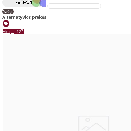
Rašyti
Alternatyvios prekės
%
Akcija
-12