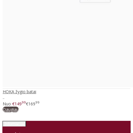
HOKA žygio batai
..
99
99
Nuo
€149
€169
Daugiau
Informacija