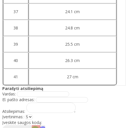
37
24.1 cm
38
24.8 cm
39
25.5 cm
40
26.3 cm
41
27 cm
Parašyti atsiliepimą
Vardas:
El. pašto adresas:
Atsiliepimas:
Įvertinimas:
Įveskite saugos kodą: