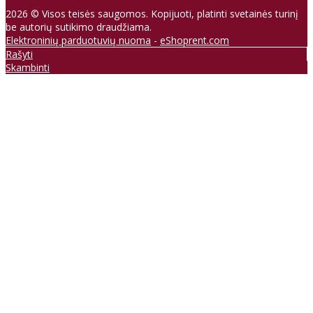
2026 © Visos teisės saugomos. Kopijuoti, platinti svetainės turinį
be autorių sutikimo draudžiama.
Elektroninių parduotuvių nuoma
-
eShoprent.com
Rašyti
Skambinti