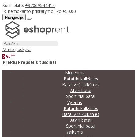
Susisiekite:
+37069544414
Iki nemokamo pristatymo liko €50.00
Navigacija
Mano paskyra
00
€0
0
Prekių krepšelis tuščias!
Moterims
Batai iki kulkšnies
Batai virš kulkšnies
Atviri batai
Sportiniai batai
Vyrams
Batai iki kulkšnies
Batai virš kulkšnies
Atviri batai
Sportiniai batai
Vaikams