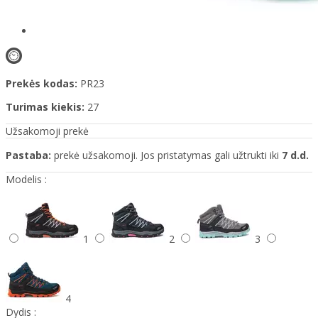
Prekės kodas:
PR23
Turimas kiekis:
27
Užsakomoji prekė
Pastaba:
prekė užsakomoji. Jos pristatymas gali užtrukti iki
7 d.d.
Modelis :
1
2
3
4
Dydis :