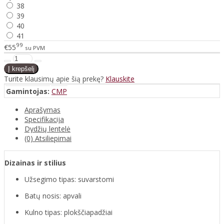
38
39
40
41
99
€55
su PVM
Turite klausimų apie šią prekę?
Klauskite
Gamintojas:
CMP
Aprašymas
Specifikacija
Dydžių lentelė
(0) Atsiliepimai
Dizainas ir stilius
Užsegimo tipas: suvarstomi
Batų nosis: apvali
Kulno tipas: plokščiapadžiai