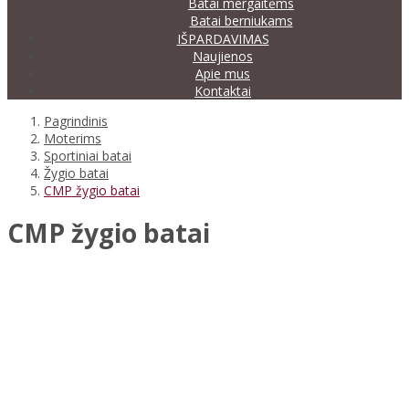
Batai mergaitėms
Batai berniukams
IŠPARDAVIMAS
Naujienos
Apie mus
Kontaktai
Pagrindinis
Moterims
Sportiniai batai
Žygio batai
CMP žygio batai
CMP žygio batai