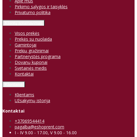
Apie mus
Pirkimo sąlygos ir taisyklės
Privatumo politika
Klientų aptarnavimas
Visos prekės
Prekės su nuolaida
Gamintojai
Prekių grąžinimai
Partnerystės programa
Dovanų kuponai
Svetainės medis
Kontaktai
Klientams
Klientams
Užsakymų istorija
Kontaktai
+37069544414
pagalba@eshoprent.com
I - IV 9.00 - 17.00, V 9.00 - 16.00