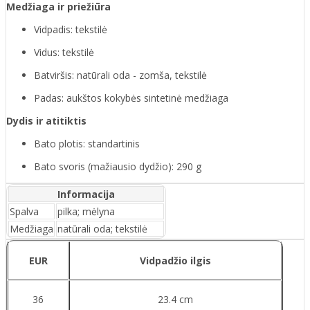
Medžiaga ir priežiūra
Vidpadis: tekstilė
Vidus: tekstilė
Batviršis: natūrali oda - zomša, tekstilė
Padas: aukštos kokybės sintetinė medžiaga
Dydis ir atitiktis
Bato plotis: standartinis
Bato svoris (mažiausio dydžio): 290 g
Informacija
Spalva
pilka; mėlyna
Medžiaga
natūrali oda; tekstilė
EUR
Vidpadžio ilgis
36
23.4 cm