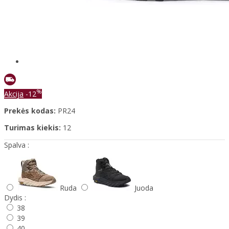
%
Akcija
-12
Prekės kodas:
PR24
Turimas kiekis:
12
Spalva :
Ruda
Juoda
Dydis :
38
39
40