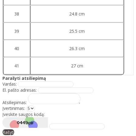
38
24.8 cm
39
25.5 cm
40
26.3 cm
41
27 cm
Parašyti atsiliepimą
Vardas:
El. pašto adresas:
Atsiliepimas:
Įvertinimas:
Įveskite saugos kodą:
Rašyti