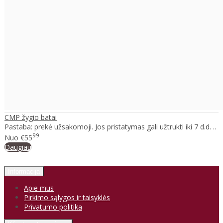
CMP žygio batai
Pastaba: prekė užsakomoji. Jos pristatymas gali užtrukti iki 7 d.d. ..
99
Nuo
€55
Daugiau
Informacija
Apie mus
Pirkimo sąlygos ir taisyklės
Privatumo politika