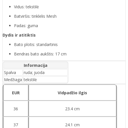
Vidus: tekstilė
Batviršis: tinklelis Mesh
Padas: guma
Dydis ir atitiktis
Bato plotis: standartinis
Bendras bato aukštis: 17 cm
Informacija
Spalva
ruda; juoda
Medžiaga
tekstilė
EUR
Vidpadžio ilgis
36
23.4 cm
37
24.1 cm