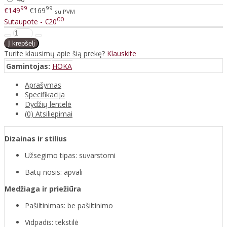
99
99
€149
€169
su PVM
00
Sutaupote - €20
Turite klausimų apie šią prekę?
Klauskite
Gamintojas:
HOKA
Aprašymas
Specifikacija
Dydžių lentelė
(0) Atsiliepimai
Dizainas ir stilius
Užsegimo tipas: suvarstomi
Batų nosis: apvali
Medžiaga ir priežiūra
Pašiltinimas: be pašiltinimo
Vidpadis: tekstilė