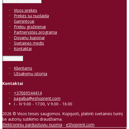
Klientų aptarnavimas
Visos prekės
Prekės su nuolaida
Gamintojai
Prekių grąžinimai
Partnerystės programa
Dovanų kuponai
Svetainės medis
Kontaktai
Klientams
Klientams
Užsakymų istorija
Kontaktai
+37069544414
pagalba@eshoprent.com
I - IV 9.00 - 17.00, V 9.00 - 16.00
2026 © Visos teisės saugomos. Kopijuoti, platinti svetainės turinį
be autorių sutikimo draudžiama.
Elektroninių parduotuvių nuoma
-
eShoprent.com