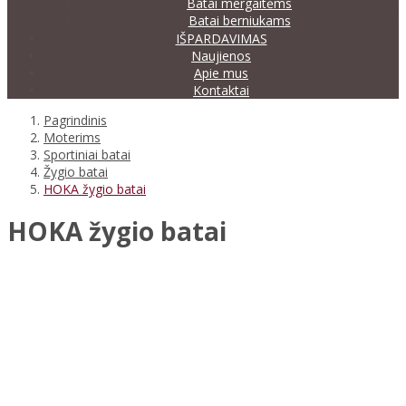
Batai mergaitėms
Batai berniukams
IŠPARDAVIMAS
Naujienos
Apie mus
Kontaktai
Pagrindinis
Moterims
Sportiniai batai
Žygio batai
HOKA žygio batai
HOKA žygio batai