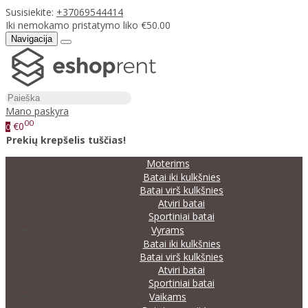
Susisiekite:
+37069544414
Iki nemokamo pristatymo liko €50.00
Navigacija
Mano paskyra
00
€0
0
Prekių krepšelis tuščias!
Moterims
Batai iki kulkšnies
Batai virš kulkšnies
Atviri batai
Sportiniai batai
Vyrams
Batai iki kulkšnies
Batai virš kulkšnies
Atviri batai
Sportiniai batai
Vaikams