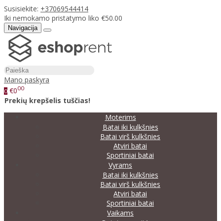
Susisiekite:
+37069544414
Iki nemokamo pristatymo liko €50.00
Navigacija
Mano paskyra
00
€0
0
Prekių krepšelis tuščias!
Moterims
Batai iki kulkšnies
Batai virš kulkšnies
Atviri batai
Sportiniai batai
Vyrams
Batai iki kulkšnies
Batai virš kulkšnies
Atviri batai
Sportiniai batai
Vaikams