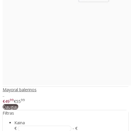
Mayoral balerinos
..
99
99
€49
€55
Daugiau
Filtras
Kaina
€
- €