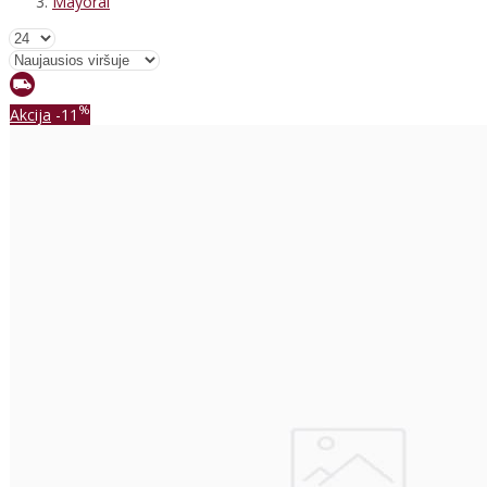
Mayoral
%
Akcija
-11