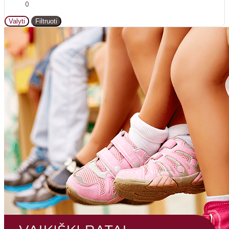
0
Valyti
Filtruoti