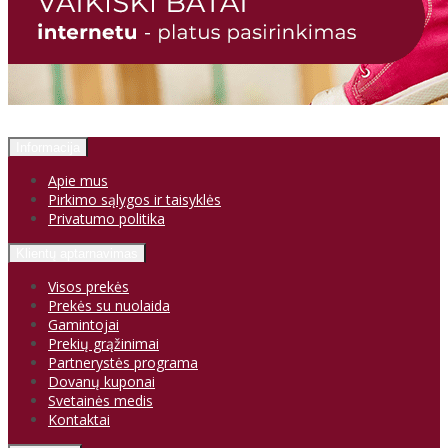
Informacija
Apie mus
Pirkimo sąlygos ir taisyklės
Privatumo politika
Klientų aptarnavimas
Visos prekės
Prekės su nuolaida
Gamintojai
Prekių grąžinimai
Partnerystės programa
Dovanų kuponai
Svetainės medis
Kontaktai