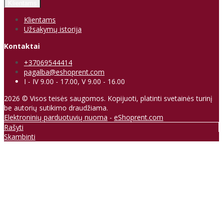
Klientams
Klientams
Užsakymų istorija
Kontaktai
+37069544414
pagalba@eshoprent.com
I - IV 9.00 - 17.00, V 9.00 - 16.00
2026 © Visos teisės saugomos. Kopijuoti, platinti svetainės turinį
be autorių sutikimo draudžiama.
Elektroninių parduotuvių nuoma
-
eShoprent.com
Rašyti
Skambinti