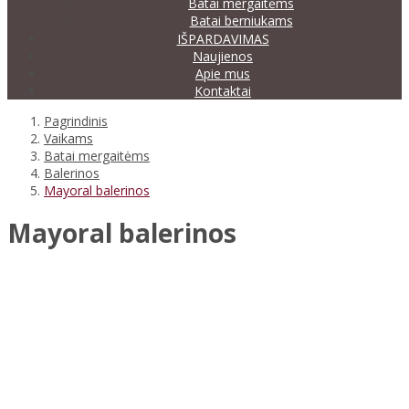
Batai mergaitėms
Batai berniukams
IŠPARDAVIMAS
Naujienos
Apie mus
Kontaktai
Pagrindinis
Vaikams
Batai mergaitėms
Balerinos
Mayoral balerinos
Mayoral balerinos