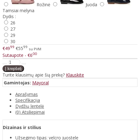
Rožinė
Juoda
Tamsiai mėlyna
Dydis :
26
27
29
30
99
99
€49
€55
su PVM
00
Sutaupote - €6
Turite klausimų apie šią prekę?
Klauskite
Gamintojas:
Mayoral
Aprašymas
Specifikacija
Dydžių lentelė
(0) Atsiliepimai
Dizainas ir stilius
Užsegimo tipas: velcro juostele