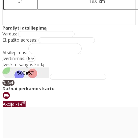
31
19.6 cm
Parašyti atsiliepimą
Vardas:
El. pašto adresas:
Atsiliepimas:
Įvertinimas:
Įveskite saugos kodą:
Rašyti
Dažnai perkamos kartu
%
Akcija
-14