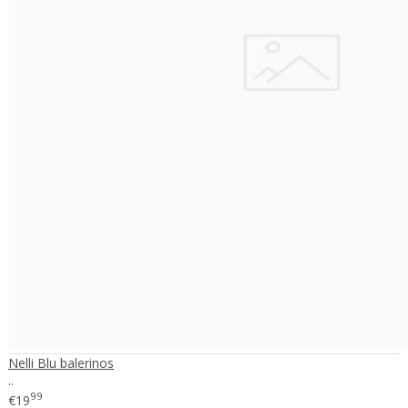
Nelli Blu balerinos
..
99
€19