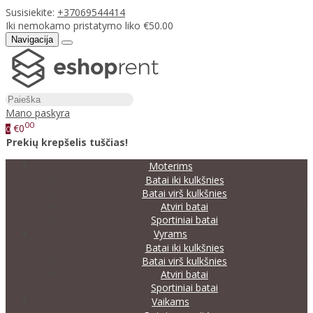
Susisiekite:
+37069544414
Iki nemokamo pristatymo liko €50.00
Navigacija
Mano paskyra
00
€0
0
Prekių krepšelis tuščias!
Moterims
Batai iki kulkšnies
Batai virš kulkšnies
Atviri batai
Sportiniai batai
Vyrams
Batai iki kulkšnies
Batai virš kulkšnies
Atviri batai
Sportiniai batai
Vaikams