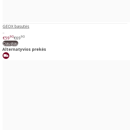
GEOX basutės
..
90
90
€59
€69
Daugiau
Alternatyvios prekės