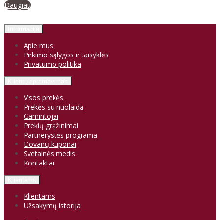
Daugiau
Informacija
Apie mus
Pirkimo sąlygos ir taisyklės
Privatumo politika
Klientų aptarnavimas
Visos prekės
Prekės su nuolaida
Gamintojai
Prekių grąžinimai
Partnerystės programa
Dovanų kuponai
Svetainės medis
Kontaktai
Klientams
Klientams
Užsakymų istorija