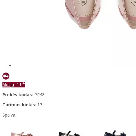
%
Akcija
-11
Prekės kodas:
PR48
Turimas kiekis:
17
Spalva :