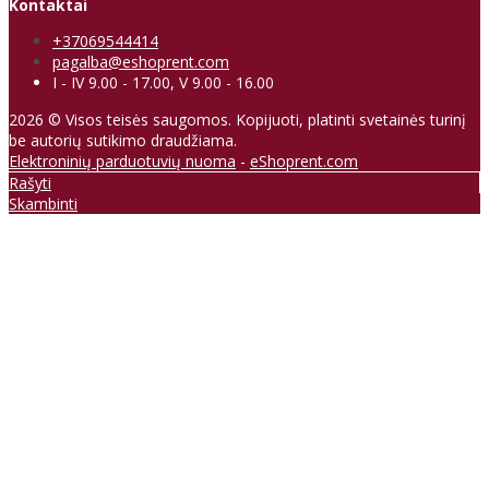
Kontaktai
+37069544414
pagalba@eshoprent.com
I - IV 9.00 - 17.00, V 9.00 - 16.00
2026 © Visos teisės saugomos. Kopijuoti, platinti svetainės turinį
be autorių sutikimo draudžiama.
Elektroninių parduotuvių nuoma
-
eShoprent.com
Rašyti
Skambinti