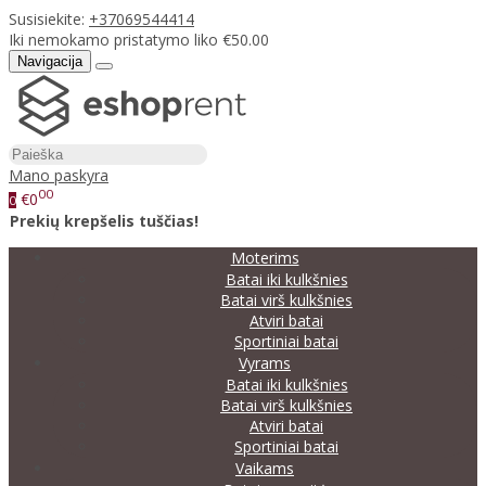
Susisiekite:
+37069544414
Iki nemokamo pristatymo liko €50.00
Navigacija
Mano paskyra
00
€0
0
Prekių krepšelis tuščias!
Moterims
Batai iki kulkšnies
Batai virš kulkšnies
Atviri batai
Sportiniai batai
Vyrams
Batai iki kulkšnies
Batai virš kulkšnies
Atviri batai
Sportiniai batai
Vaikams