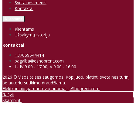
Svetainės medis
Kontaktai
Klientams
Klientams
Užsakymų istorija
Kontaktai
+37069544414
pagalba@eshoprent.com
I - IV 9.00 - 17.00, V 9.00 - 16.00
2026 © Visos teisės saugomos. Kopijuoti, platinti svetainės turinį
be autorių sutikimo draudžiama.
Elektroninių parduotuvių nuoma
-
eShoprent.com
Rašyti
Skambinti