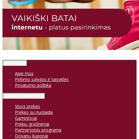
Informacija
Apie mus
Pirkimo sąlygos ir taisyklės
Privatumo politika
Klientų aptarnavimas
Visos prekės
Prekės su nuolaida
Gamintojai
Prekių grąžinimai
Partnerystės programa
Dovanų kuponai