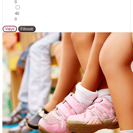
0
40
0
Valyti
Filtruoti