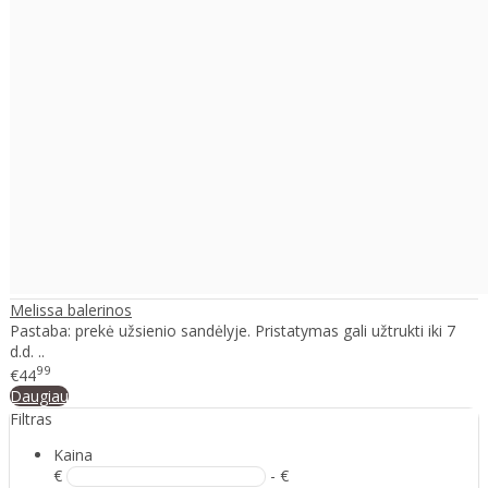
Melissa balerinos
Pastaba: prekė užsienio sandėlyje. Pristatymas gali užtrukti iki 7
d.d. ..
99
€44
Daugiau
Filtras
Kaina
€
- €