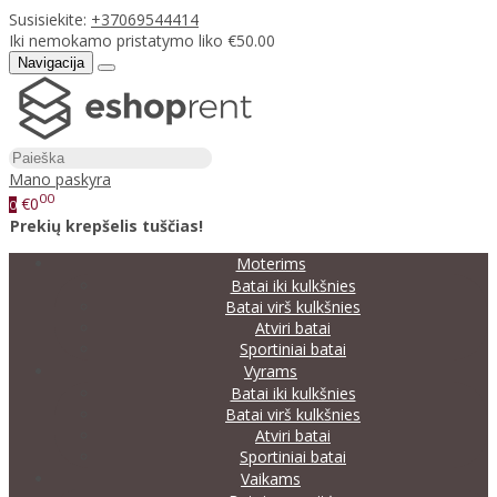
Susisiekite:
+37069544414
Iki nemokamo pristatymo liko €50.00
Navigacija
Mano paskyra
00
€0
0
Prekių krepšelis tuščias!
Moterims
Batai iki kulkšnies
Batai virš kulkšnies
Atviri batai
Sportiniai batai
Vyrams
Batai iki kulkšnies
Batai virš kulkšnies
Atviri batai
Sportiniai batai
Vaikams