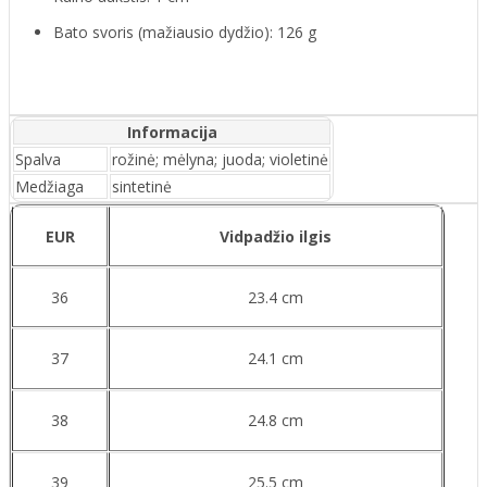
Bato svoris (mažiausio dydžio): 126 g
Informacija
Spalva
rožinė; mėlyna; juoda; violetinė
Medžiaga
sintetinė
EUR
Vidpadžio ilgis
36
23.4 cm
37
24.1 cm
38
24.8 cm
39
25.5 cm