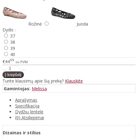
Rožinė
Juoda
Dydis :
37
38
39
40
99
€44
su PVM
Turite klausimų apie šią prekę?
Klauskite
Gamintojas:
Melissa
Aprašymas
Specifikacija
Dydžių lentelė
(0) Atsiliepimai
Dizainas ir stilius