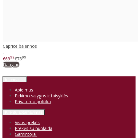
Caprice balerinos
..
99
99
€69
€78
Daugiau
Informacija
Apie mus
Pirkimo sąlygos ir taisyklės
Privatumo politika
Klientų aptarnavimas
Visos prekės
Prekės su nuolaida
Gamintojai