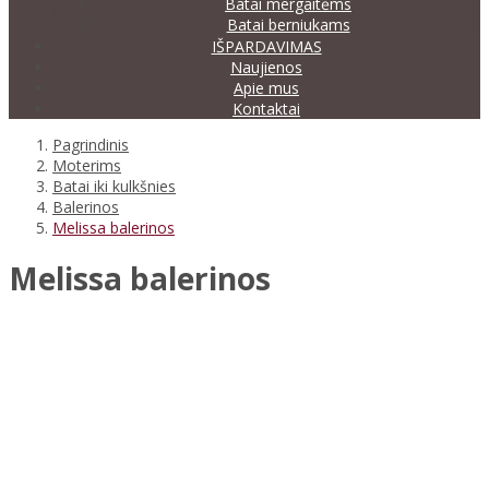
Batai mergaitėms
Batai berniukams
IŠPARDAVIMAS
Naujienos
Apie mus
Kontaktai
Pagrindinis
Moterims
Batai iki kulkšnies
Balerinos
Melissa balerinos
Melissa balerinos