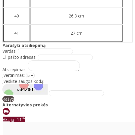
40
26.3 cm
41
27 cm
Parašyti atsiliepimą
Vardas:
El. pašto adresas:
Atsiliepimas:
Įvertinimas:
Įveskite saugos kodą:
Rašyti
Alternatyvios prekės
%
Akcija
-11