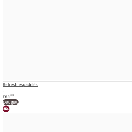
Refresh espadrilės
..
99
€65
Daugiau