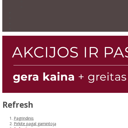
Refresh
Pagrindinis
Pirkite pagal gamintoją