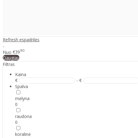
Refresh espadrilės
..
90
Nuo
€39
Daugiau
Filtras
Kaina
€
- €
Spalva
mėlyna
0
raudona
0
koralinė