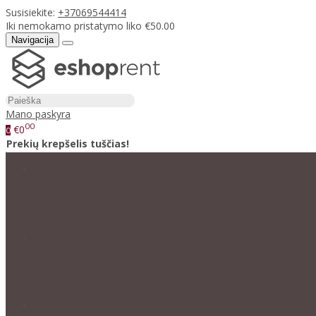
Susisiekite:
+37069544414
Iki nemokamo pristatymo liko €50.00
Navigacija
Mano paskyra
00
€0
0
Prekių krepšelis tuščias!