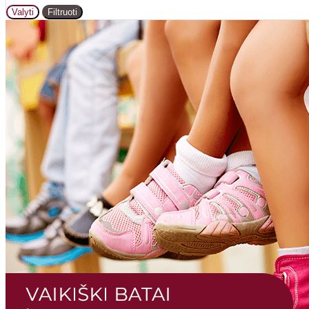
Valyti
Filtruoti