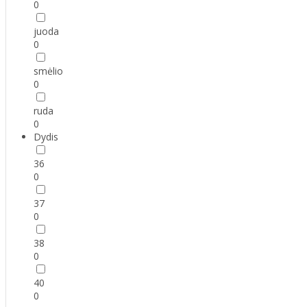
0
juoda
0
smėlio
0
ruda
0
Dydis
36
0
37
0
38
0
40
0