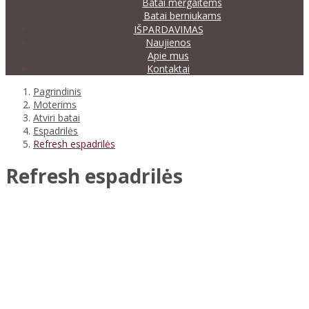
Batai mergaitėms
Batai berniukams
IŠPARDAVIMAS
Naujienos
Apie mus
Kontaktai
Pagrindinis
Moterims
Atviri batai
Espadrilės
Refresh espadrilės
Refresh espadrilės