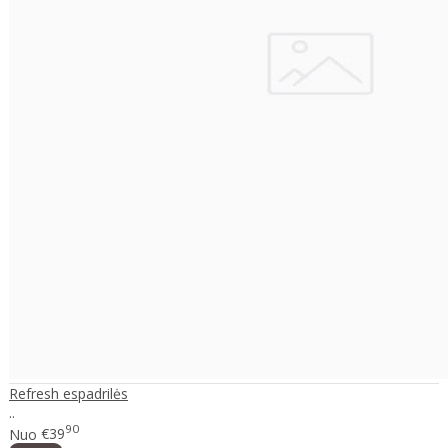
Refresh espadrilės
..
90
Nuo
€39