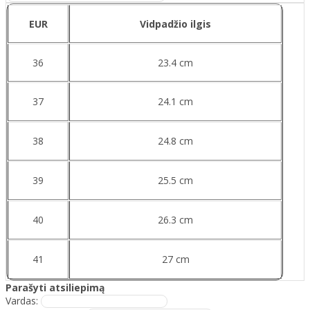
EUR
Vidpadžio ilgis
36
23.4 cm
37
24.1 cm
38
24.8 cm
39
25.5 cm
40
26.3 cm
41
27 cm
Parašyti atsiliepimą
Vardas: