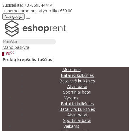
Susisiekite:
+37069544414
Iki nemokamo pristatymo liko €50.00
Navigacija
Mano paskyra
00
€0
0
Prekių krepšelis tuščias!
Moterims
Batai iki kulkšnies
Batai virš kulkšnies
Atviri batai
Sportiniai batai
Vyrams
Batai iki kulkšnies
Batai virš kulkšnies
Atviri batai
Sportiniai batai
Vaikams