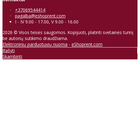
+37069544414
pagalba@eshoprent.com
I - IV 9.00 - 17.00, V 9.00 - 16.00
2026 © Visos teisės saugomos. Kopijuoti, platinti svetainės turinį
be autorių sutikimo draudžiama.
Elektroninių parduotuvių nuoma
-
eShoprent.com
Rašyti
Skambinti