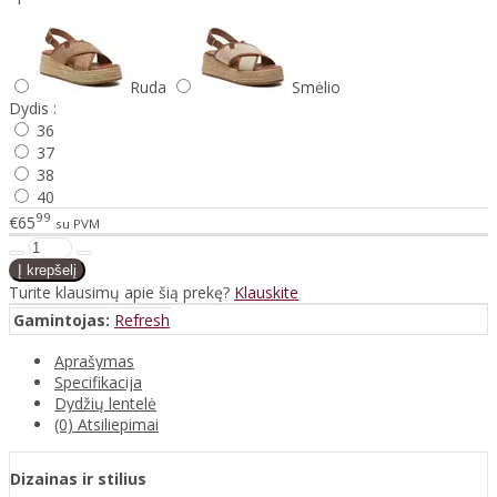
Ruda
Smėlio
Dydis :
36
37
38
40
99
€65
su PVM
Turite klausimų apie šią prekę?
Klauskite
Gamintojas:
Refresh
Aprašymas
Specifikacija
Dydžių lentelė
(0) Atsiliepimai
Dizainas ir stilius