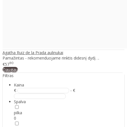
Agatha Ruiz de la Prada aulinukai
Pamažintas - rekomenduojame rinktis didesnį dydį. ..
90
€57
Daugiau
Filtras
Kaina
€
- €
Spalva
pilka
0