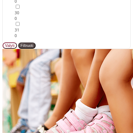
0
30
0
31
0
Valyti
Filtruoti