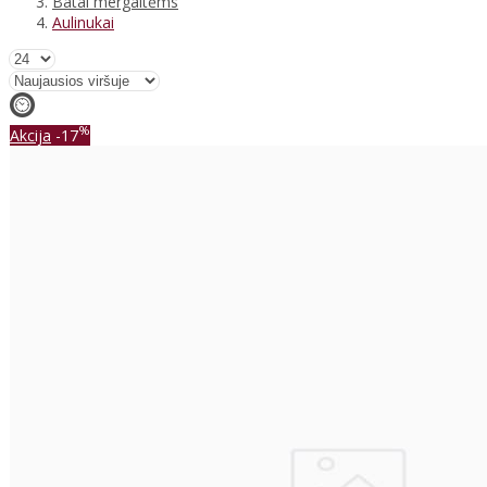
Batai mergaitėms
Aulinukai
%
Akcija
-17