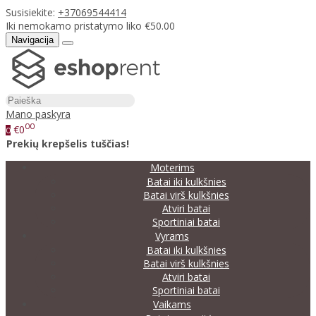
Susisiekite:
+37069544414
Iki nemokamo pristatymo liko €50.00
Navigacija
Mano paskyra
00
€0
0
Prekių krepšelis tuščias!
Moterims
Batai iki kulkšnies
Batai virš kulkšnies
Atviri batai
Sportiniai batai
Vyrams
Batai iki kulkšnies
Batai virš kulkšnies
Atviri batai
Sportiniai batai
Vaikams