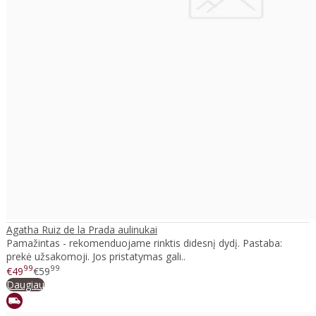
Agatha Ruiz de la Prada aulinukai
Pamažintas - rekomenduojame rinktis didesnį dydį. Pastaba:
prekė užsakomoji. Jos pristatymas gali..
99
99
€49
€59
Daugiau