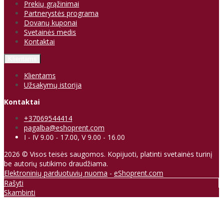
Prekių grąžinimai
Partnerystės programa
Dovanų kuponai
Svetainės medis
Kontaktai
Klientams
Klientams
Užsakymų istorija
Kontaktai
+37069544414
pagalba@eshoprent.com
I - IV 9.00 - 17.00, V 9.00 - 16.00
2026 © Visos teisės saugomos. Kopijuoti, platinti svetainės turinį
be autorių sutikimo draudžiama.
Elektroninių parduotuvių nuoma
-
eShoprent.com
Rašyti
Skambinti